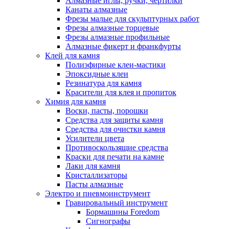
Алмазные иглы, ручки, чертилки
Канаты алмазные
Фрезы малые для скульптурных работ
Фрезы алмазные торцевые
Фрезы алмазные профильные
Алмазные фикерт и франкфурты
Клей для камня
Полиэфирные клеи-мастики
Эпоксидные клеи
Резинатура для камня
Красители для клея и пропиток
Химия для камня
Воски, пасты, порошки
Средства для защиты камня
Средства для очистки камня
Усилители цвета
Противоскользящие средства
Краски для печати на камне
Лаки для камня
Кристаллизаторы
Пасты алмазные
Электро и пневмоинструмент
Гравировальный инструмент
Бормашины Foredom
Сигнографы