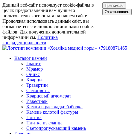
Данный веб-сайт использует cookie-файлы в
Принимаю
целях предоставления вам лучшего
Отказываюсь
пользовательского опыта на нашем сайте.
Продолжая использовать данный сайт, вы
соглашаетесь с использованием нами cookie-
файлов. Для получения дополнительной
информации см.
Политика
конфиденциальности
.
+79180871465
Каталог камней
Гранит
Мрамор
Оникс
Кварцит
Травертин
Самоцветы
Кварцевый агломерат
Известняк
Камни в раскладке бабочка
Камень колотой фактуры
Плитка
Плитка из сланца
Светопропускающий камень
Изделия