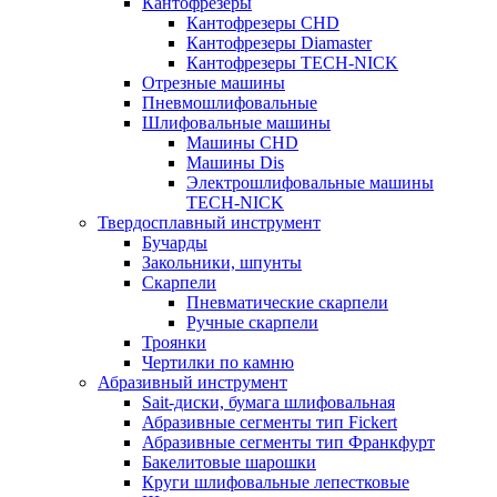
Кантофрезеры
Кантофрезеры CHD
Кантофрезеры Diamaster
Кантофрезеры TECH-NICK
Отрезные машины
Пневмошлифовальные
Шлифовальные машины
Машины CHD
Машины Dis
Электрошлифовальные машины
TECH-NICK
Твердосплавный инструмент
Бучарды
Закольники, шпунты
Скарпели
Пневматические скарпели
Ручные скарпели
Троянки
Чертилки по камню
Абразивный инструмент
Sait-диски, бумага шлифовальная
Абразивные сегменты тип Fickert
Абразивные сегменты тип Франкфурт
Бакелитовые шарошки
Круги шлифовальные лепестковые