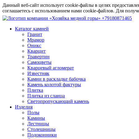
Данный веб-сайт использует cookie-файлы в целях предоставле
соглашаетесь с использованием нами cookie-файлов. Для пол
+79180871465
Каталог камней
Гранит
Мрамор
Оникс
Кварцит
Травертин
Самоцветы
Кварцевый агломерат
Известняк
Камни в раскладке бабочка
Камень колотой фактуры
Плитка
Плитка из сланца
Светопропускающий камень
Изделия
Полы
Камины
Лестницы
Столешницы
Подоконники