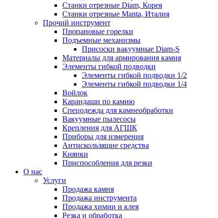
Станки отрезные Diam, Корея
Станки отрезные Manta, Италия
Прочий инструмент
Пропановые горелки
Подъeмные механизмы
Присоски вакуумные Diam-S
Материалы для армирования камня
Элементы гибкой подводки
Элементы гибкой подводки 1/2
Элементы гибкой подводки 1/4
Войлок
Карандаши по камню
Спецодежда для камнеобработки
Вакуумные пылесосы
Крепления для АГШК
Приборы для измерения
Антискользящие средства
Киянки
Приспособления для резки
О нас
Услуги
Продажа камня
Продажа инструмента
Продажа химии и клея
Резка и обработка