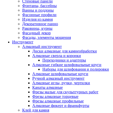
Стеновые панели
Фонтаны, бассейны
Ванны и поддоны
Фасонные профили
Изделия из камня
Декоративное панно
Раковины, курны
Фасадный декор
Фасады, элементы мощения
Инструмент
Алмазный инструмент
Диски алмазные для камнеобработки
Алмазные сверла и коронки
Переходники и адаптеры
Алмазные гибкие шлифовальные круги
Наборы для шлифования и полировки
Алмазные шлифовальные круги
Ручной алмазный инструмент
Алмазные иглы, ручки, чертилки
Канаты алмазные
Фрезы малые для скульптурных работ
Фрезы алмазные торцевые
Фрезы алмазные профильные
Алмазные фикерт и франкфурты
Клей для камня