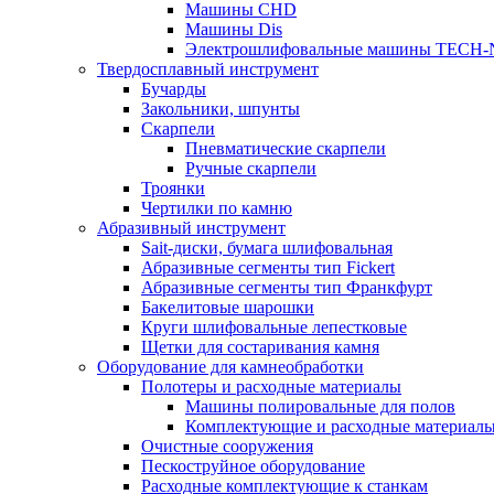
Машины CHD
Машины Dis
Электрошлифовальные машины TECH-
Твердосплавный инструмент
Бучарды
Закольники, шпунты
Скарпели
Пневматические скарпели
Ручные скарпели
Троянки
Чертилки по камню
Абразивный инструмент
Sait-диски, бумага шлифовальная
Абразивные сегменты тип Fickert
Абразивные сегменты тип Франкфурт
Бакелитовые шарошки
Круги шлифовальные лепестковые
Щетки для состаривания камня
Оборудование для камнеобработки
Полотеры и расходные материалы
Машины полировальные для полов
Комплектующие и расходные материал
Очистные сооружения
Пескоструйное оборудование
Расходные комплектующие к станкам