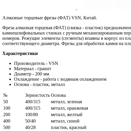
Алмазные торцевые фрезы (ФАТ) VSN, Китай.
Фреза алмазная торцевая (ФАТ) (связка - пластик) предназначе
камнешлифовальных станках с ручным механизированным пере
номеров. Режущие элементы (сегменты) впаяны в корпус из пл
соответствующего диаметра. Фрезы для обработки камня на пл
Характеристики
Производитель - VSN
Материал - гранит
Диаметр - 200 мм
Охлаждение - работа с водяным охлаждением
Основа - пластик, металл
№
Зернистость
Основа
50
400/315
металл, зеленая
100
400/315
металл, оранжевая
200
100/80
металл, желтый
400
50/40
металл, синий
500
40/28
пластик, красный