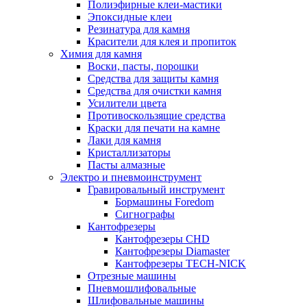
Полиэфирные клеи-мастики
Эпоксидные клеи
Резинатура для камня
Красители для клея и пропиток
Химия для камня
Воски, пасты, порошки
Средства для защиты камня
Средства для очистки камня
Усилители цвета
Противоскользящие средства
Краски для печати на камне
Лаки для камня
Кристаллизаторы
Пасты алмазные
Электро и пневмоинструмент
Гравировальный инструмент
Бормашины Foredom
Сигнографы
Кантофрезеры
Кантофрезеры CHD
Кантофрезеры Diamaster
Кантофрезеры TECH-NICK
Отрезные машины
Пневмошлифовальные
Шлифовальные машины