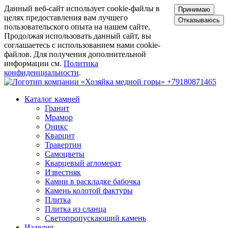
Данный веб-сайт использует cookie-файлы в
Принимаю
целях предоставления вам лучшего
Отказываюсь
пользовательского опыта на нашем сайте.
Продолжая использовать данный сайт, вы
соглашаетесь с использованием нами cookie-
файлов. Для получения дополнительной
информации см.
Политика
конфиденциальности
.
+79180871465
Каталог камней
Гранит
Мрамор
Оникс
Кварцит
Травертин
Самоцветы
Кварцевый агломерат
Известняк
Камни в раскладке бабочка
Камень колотой фактуры
Плитка
Плитка из сланца
Светопропускающий камень
Изделия