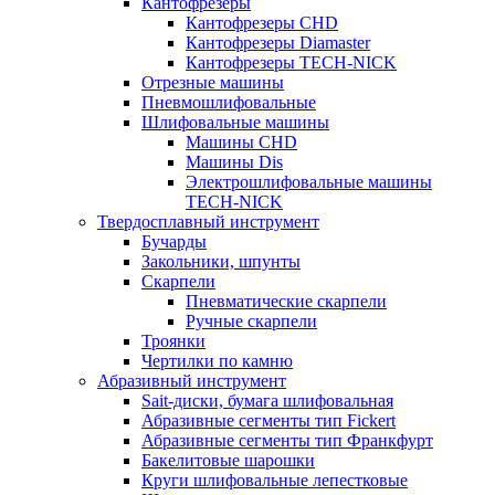
Кантофрезеры
Кантофрезеры CHD
Кантофрезеры Diamaster
Кантофрезеры TECH-NICK
Отрезные машины
Пневмошлифовальные
Шлифовальные машины
Машины CHD
Машины Dis
Электрошлифовальные машины
TECH-NICK
Твердосплавный инструмент
Бучарды
Закольники, шпунты
Скарпели
Пневматические скарпели
Ручные скарпели
Троянки
Чертилки по камню
Абразивный инструмент
Sait-диски, бумага шлифовальная
Абразивные сегменты тип Fickert
Абразивные сегменты тип Франкфурт
Бакелитовые шарошки
Круги шлифовальные лепестковые