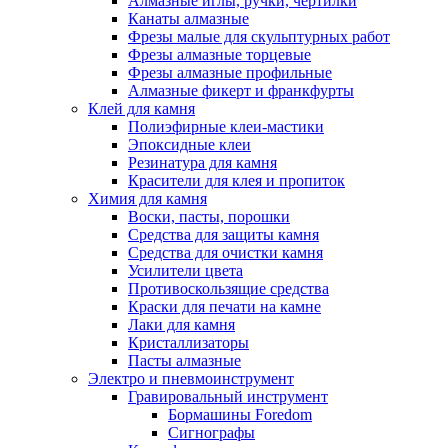
Алмазные иглы, ручки, чертилки
Канаты алмазные
Фрезы малые для скульптурных работ
Фрезы алмазные торцевые
Фрезы алмазные профильные
Алмазные фикерт и франкфурты
Клей для камня
Полиэфирные клеи-мастики
Эпоксидные клеи
Резинатура для камня
Красители для клея и пропиток
Химия для камня
Воски, пасты, порошки
Средства для защиты камня
Средства для очистки камня
Усилители цвета
Противоскользящие средства
Краски для печати на камне
Лаки для камня
Кристаллизаторы
Пасты алмазные
Электро и пневмоинструмент
Гравировальный инструмент
Бормашины Foredom
Сигнографы