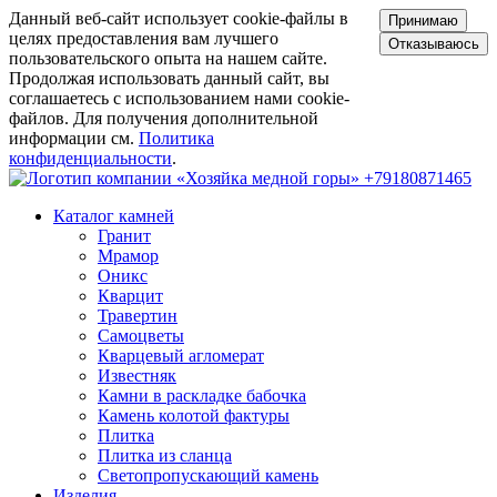
Данный веб-сайт использует cookie-файлы в
Принимаю
целях предоставления вам лучшего
Отказываюсь
пользовательского опыта на нашем сайте.
Продолжая использовать данный сайт, вы
соглашаетесь с использованием нами cookie-
файлов. Для получения дополнительной
информации см.
Политика
конфиденциальности
.
+79180871465
Каталог камней
Гранит
Мрамор
Оникс
Кварцит
Травертин
Самоцветы
Кварцевый агломерат
Известняк
Камни в раскладке бабочка
Камень колотой фактуры
Плитка
Плитка из сланца
Светопропускающий камень
Изделия