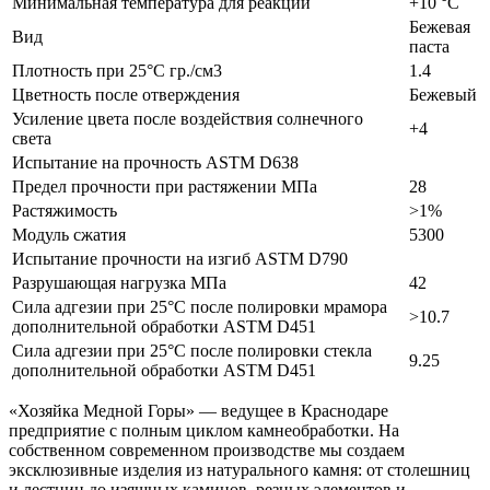
Минимальная температура для реакции
+10 °С
Бежевая
Вид
паста
Плотность при 25°C гр./см3
1.4
Цветность после отверждения
Бежевый
Усиление цвета после воздействия солнечного
+4
света
Испытание на прочность ASTM D638
Предел прочности при растяжении МПа
28
Растяжимость
>1%
Модуль сжатия
5300
Испытание прочности на изгиб ASTM D790
Разрушающая нагрузка МПа
42
Сила адгезии при 25°C после полировки мрамора
>10.7
дополнительной обработки ASTM D451
Сила адгезии при 25°C после полировки стекла
9.25
дополнительной обработки ASTM D451
«Хозяйка Медной Горы» — ведущее в Краснодаре
предприятие с полным циклом камнеобработки. На
собственном современном производстве мы создаем
эксклюзивные изделия из натурального камня: от столешниц
и лестниц до изящных каминов, резных элементов и