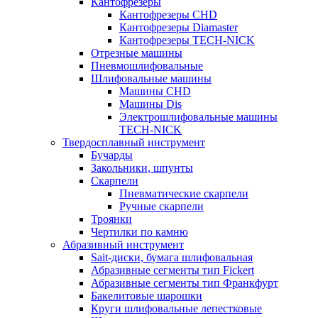
Кантофрезеры
Кантофрезеры CHD
Кантофрезеры Diamaster
Кантофрезеры TECH-NICK
Отрезные машины
Пневмошлифовальные
Шлифовальные машины
Машины CHD
Машины Dis
Электрошлифовальные машины
TECH-NICK
Твердосплавный инструмент
Бучарды
Закольники, шпунты
Скарпели
Пневматические скарпели
Ручные скарпели
Троянки
Чертилки по камню
Абразивный инструмент
Sait-диски, бумага шлифовальная
Абразивные сегменты тип Fickert
Абразивные сегменты тип Франкфурт
Бакелитовые шарошки
Круги шлифовальные лепестковые