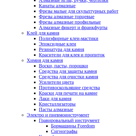
Алмазные иглы, ручки, чертилки
Канаты алмазные
Фрезы малые для скульптурных работ
Фрезы алмазные торцевые
Фрезы алмазные профильные
Алмазные фикерт и франкфурты
Клей для камня
Полиэфирные клеи-мастики
Эпоксидные клеи
Резинатура для камня
Красители для клея и пропиток
Химия для камня
Воски, пасты, порошки
Средства для защиты камня
Средства для очистки камня
Усилители цвета
Противоскользящие средства
Краски для печати на камне
Лаки для камня
Кристаллизаторы
Пасты алмазные
Электро и пневмоинструмент
Гравировальный инструмент
Бормашины Foredom
Сигнографы