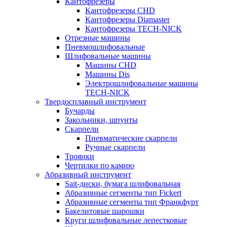
Кантофрезеры
Кантофрезеры CHD
Кантофрезеры Diamaster
Кантофрезеры TECH-NICK
Отрезные машины
Пневмошлифовальные
Шлифовальные машины
Машины CHD
Машины Dis
Электрошлифовальные машины
TECH-NICK
Твердосплавный инструмент
Бучарды
Закольники, шпунты
Скарпели
Пневматические скарпели
Ручные скарпели
Троянки
Чертилки по камню
Абразивный инструмент
Sait-диски, бумага шлифовальная
Абразивные сегменты тип Fickert
Абразивные сегменты тип Франкфурт
Бакелитовые шарошки
Круги шлифовальные лепестковые