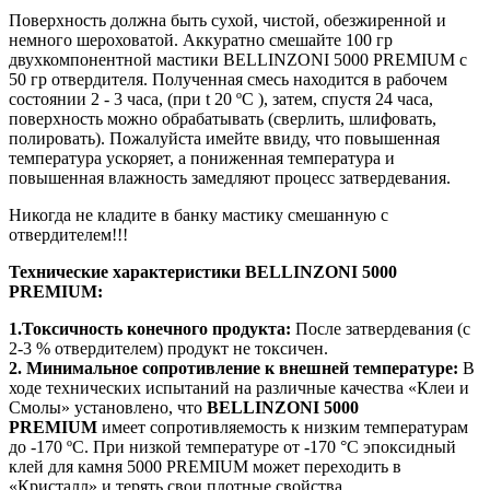
Поверхность должна быть сухой, чистой, обезжиренной и
немного шероховатой. Аккуратно смешайте 100 гр
двухкомпонентной мастики BELLINZONI 5000 PREMIUM с
50 гр отвердителя. Полученная смесь находится в рабочем
состоянии 2 - 3 часа, (при t 20 ºС ), затем, спустя 24 часа,
поверхность можно обрабатывать (сверлить, шлифовать,
полировать). Пожалуйста имейте ввиду, что повышенная
температура ускоряет, а пониженная температура и
повышенная влажность замедляют процесс затвердевания.
Никогда не кладите в банку мастику смешанную с
отвердителем!!!
Технические характеристики BELLINZONI 5000
PREMIUM:
1.Токсичность конечного продукта:
После затвердевания (с
2-3 % отвердителем) продукт не токсичен.
2. Минимальное сопротивление к внешней температуре:
В
ходе технических испытаний на различные качества «Клеи и
Смолы» установлено, что
BELLINZONI 5000
PREMIUM
имеет сопротивляемость к низким температурам
до -170 ºС. При низкой температуре от -170 °C эпоксидный
клей для камня 5000 PREMIUM может переходить в
«Кристалл» и терять свои плотные свойства.