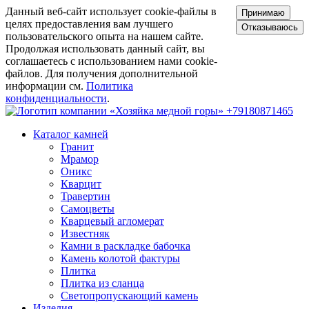
Данный веб-сайт использует cookie-файлы в
Принимаю
целях предоставления вам лучшего
Отказываюсь
пользовательского опыта на нашем сайте.
Продолжая использовать данный сайт, вы
соглашаетесь с использованием нами cookie-
файлов. Для получения дополнительной
информации см.
Политика
конфиденциальности
.
+79180871465
Каталог камней
Гранит
Мрамор
Оникс
Кварцит
Травертин
Самоцветы
Кварцевый агломерат
Известняк
Камни в раскладке бабочка
Камень колотой фактуры
Плитка
Плитка из сланца
Светопропускающий камень
Изделия