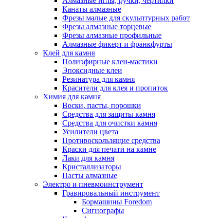
Алмазные иглы, ручки, чертилки
Канаты алмазные
Фрезы малые для скульптурных работ
Фрезы алмазные торцевые
Фрезы алмазные профильные
Алмазные фикерт и франкфурты
Клей для камня
Полиэфирные клеи-мастики
Эпоксидные клеи
Резинатура для камня
Красители для клея и пропиток
Химия для камня
Воски, пасты, порошки
Средства для защиты камня
Средства для очистки камня
Усилители цвета
Противоскользящие средства
Краски для печати на камне
Лаки для камня
Кристаллизаторы
Пасты алмазные
Электро и пневмоинструмент
Гравировальный инструмент
Бормашины Foredom
Сигнографы