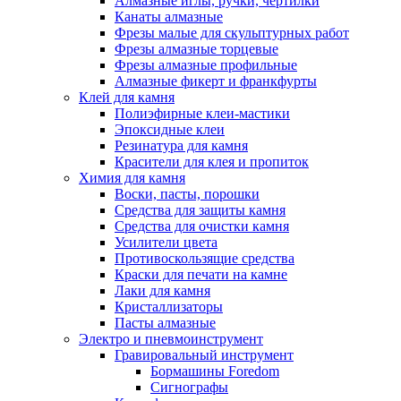
Алмазные иглы, ручки, чертилки
Канаты алмазные
Фрезы малые для скульптурных работ
Фрезы алмазные торцевые
Фрезы алмазные профильные
Алмазные фикерт и франкфурты
Клей для камня
Полиэфирные клеи-мастики
Эпоксидные клеи
Резинатура для камня
Красители для клея и пропиток
Химия для камня
Воски, пасты, порошки
Средства для защиты камня
Средства для очистки камня
Усилители цвета
Противоскользящие средства
Краски для печати на камне
Лаки для камня
Кристаллизаторы
Пасты алмазные
Электро и пневмоинструмент
Гравировальный инструмент
Бормашины Foredom
Сигнографы