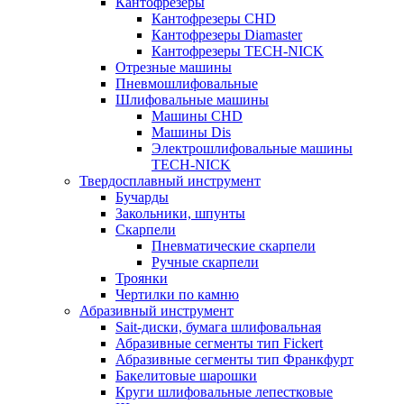
Кантофрезеры
Кантофрезеры CHD
Кантофрезеры Diamaster
Кантофрезеры TECH-NICK
Отрезные машины
Пневмошлифовальные
Шлифовальные машины
Машины CHD
Машины Dis
Электрошлифовальные машины
TECH-NICK
Твердосплавный инструмент
Бучарды
Закольники, шпунты
Скарпели
Пневматические скарпели
Ручные скарпели
Троянки
Чертилки по камню
Абразивный инструмент
Sait-диски, бумага шлифовальная
Абразивные сегменты тип Fickert
Абразивные сегменты тип Франкфурт
Бакелитовые шарошки
Круги шлифовальные лепестковые