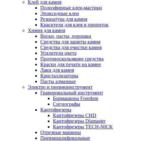
Клей для камня
Полиэфирные клеи-мастики
Эпоксидные клеи
Резинатура для камня
Красители для клея и пропиток
Химия для камня
Воски, пасты, порошки
Средства для защиты камня
Средства для очистки камня
Усилители цвета
Противоскользящие средства
Краски для печати на камне
Лаки для камня
Кристаллизаторы
Пасты алмазные
Электро и пневмоинструмент
Гравировальный инструмент
Бормашины Foredom
Сигнографы
Кантофрезеры
Кантофрезеры CHD
Кантофрезеры Diamaster
Кантофрезеры TECH-NICK
Отрезные машины
Пневмошлифовальные