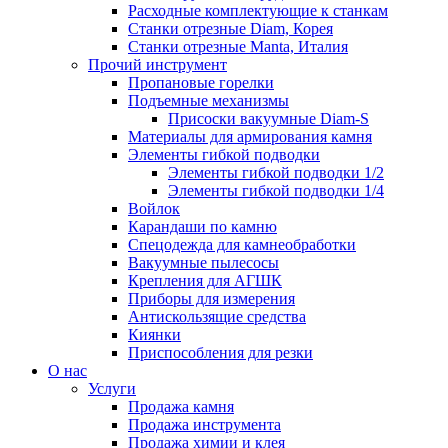
Расходные комплектующие к станкам
Станки отрезные Diam, Корея
Станки отрезные Manta, Италия
Прочий инструмент
Пропановые горелки
Подъeмные механизмы
Присоски вакуумные Diam-S
Материалы для армирования камня
Элементы гибкой подводки
Элементы гибкой подводки 1/2
Элементы гибкой подводки 1/4
Войлок
Карандаши по камню
Спецодежда для камнеобработки
Вакуумные пылесосы
Крепления для АГШК
Приборы для измерения
Антискользящие средства
Киянки
Приспособления для резки
О нас
Услуги
Продажа камня
Продажа инструмента
Продажа химии и клея