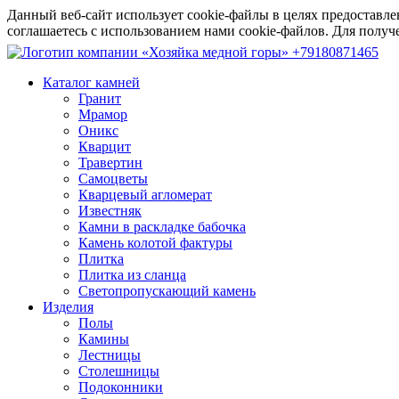
Данный веб-сайт использует cookie-файлы в целях предоставле
соглашаетесь с использованием нами cookie-файлов. Для пол
+79180871465
Каталог камней
Гранит
Мрамор
Оникс
Кварцит
Травертин
Самоцветы
Кварцевый агломерат
Известняк
Камни в раскладке бабочка
Камень колотой фактуры
Плитка
Плитка из сланца
Светопропускающий камень
Изделия
Полы
Камины
Лестницы
Столешницы
Подоконники