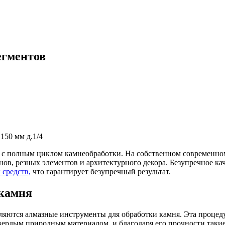
егментов
150 мм д.1/4
с полным циклом камнеобработки. На собственном современном
ов, резных элементов и архитектурного декора. Безупречное ка
 средств,
что гарантирует безупречный результат.
 камня
ются алмазные инструменты для обработки камня. Эта процедур
вердым природным материалом, и благодаря его прочности таки