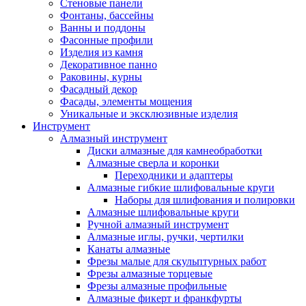
Стеновые панели
Фонтаны, бассейны
Ванны и поддоны
Фасонные профили
Изделия из камня
Декоративное панно
Раковины, курны
Фасадный декор
Фасады, элементы мощения
Уникальные и эксклюзивные изделия
Инструмент
Алмазный инструмент
Диски алмазные для камнеобработки
Алмазные сверла и коронки
Переходники и адаптеры
Алмазные гибкие шлифовальные круги
Наборы для шлифования и полировки
Алмазные шлифовальные круги
Ручной алмазный инструмент
Алмазные иглы, ручки, чертилки
Канаты алмазные
Фрезы малые для скульптурных работ
Фрезы алмазные торцевые
Фрезы алмазные профильные
Алмазные фикерт и франкфурты