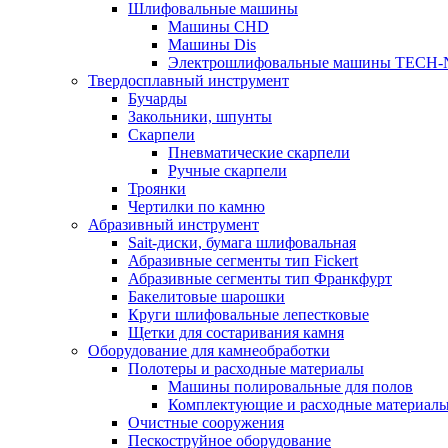
Шлифовальные машины
Машины CHD
Машины Dis
Электрошлифовальные машины TECH-
Твердосплавный инструмент
Бучарды
Закольники, шпунты
Скарпели
Пневматические скарпели
Ручные скарпели
Троянки
Чертилки по камню
Абразивный инструмент
Sait-диски, бумага шлифовальная
Абразивные сегменты тип Fickert
Абразивные сегменты тип Франкфурт
Бакелитовые шарошки
Круги шлифовальные лепестковые
Щетки для состаривания камня
Оборудование для камнеобработки
Полотеры и расходные материалы
Машины полировальные для полов
Комплектующие и расходные материал
Очистные сооружения
Пескоструйное оборудование