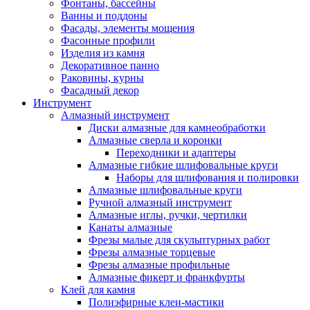
Фонтаны, бассейны
Ванны и поддоны
Фасады, элементы мощения
Фасонные профили
Изделия из камня
Декоративное панно
Раковины, курны
Фасадный декор
Инструмент
Алмазный инструмент
Диски алмазные для камнеобработки
Алмазные сверла и коронки
Переходники и адаптеры
Алмазные гибкие шлифовальные круги
Наборы для шлифования и полировки
Алмазные шлифовальные круги
Ручной алмазный инструмент
Алмазные иглы, ручки, чертилки
Канаты алмазные
Фрезы малые для скульптурных работ
Фрезы алмазные торцевые
Фрезы алмазные профильные
Алмазные фикерт и франкфурты
Клей для камня
Полиэфирные клеи-мастики