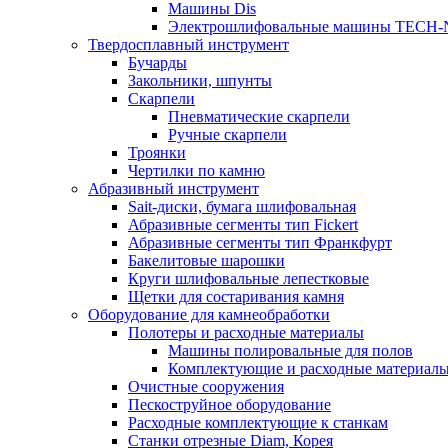
Машины Dis
Электрошлифовальные машины TECH-
Твердосплавный инструмент
Бучарды
Закольники, шпунты
Скарпели
Пневматические скарпели
Ручные скарпели
Троянки
Чертилки по камню
Абразивный инструмент
Sait-диски, бумага шлифовальная
Абразивные сегменты тип Fickert
Абразивные сегменты тип Франкфурт
Бакелитовые шарошки
Круги шлифовальные лепестковые
Щетки для состаривания камня
Оборудование для камнеобработки
Полотеры и расходные материалы
Машины полировальные для полов
Комплектующие и расходные материал
Очистные сооружения
Пескоструйное оборудование
Расходные комплектующие к станкам
Станки отрезные Diam, Корея