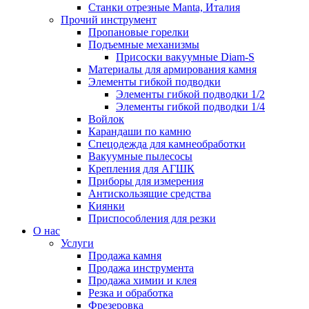
Станки отрезные Manta, Италия
Прочий инструмент
Пропановые горелки
Подъeмные механизмы
Присоски вакуумные Diam-S
Материалы для армирования камня
Элементы гибкой подводки
Элементы гибкой подводки 1/2
Элементы гибкой подводки 1/4
Войлок
Карандаши по камню
Спецодежда для камнеобработки
Вакуумные пылесосы
Крепления для АГШК
Приборы для измерения
Антискользящие средства
Киянки
Приспособления для резки
О нас
Услуги
Продажа камня
Продажа инструмента
Продажа химии и клея
Резка и обработка
Фрезеровка