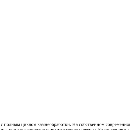
с полным циклом камнеобработки. На собственном современном
ов, резных элементов и архитектурного декора. Безупречное ка