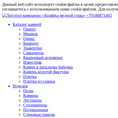
Данный веб-сайт использует cookie-файлы в целях предоставле
соглашаетесь с использованием нами cookie-файлов. Для пол
+79180871465
Каталог камней
Гранит
Мрамор
Оникс
Кварцит
Травертин
Самоцветы
Кварцевый агломерат
Известняк
Камни в раскладке бабочка
Камень колотой фактуры
Плитка
Плитка из сланца
Изделия
Полы
Камины
Лестницы
Столешницы
Подоконники
Стеновые панели