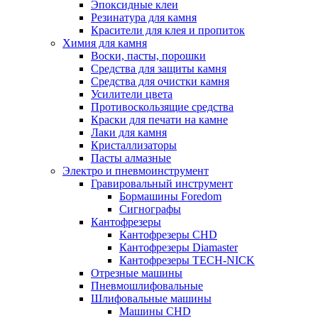
Эпоксидные клеи
Резинатура для камня
Красители для клея и пропиток
Химия для камня
Воски, пасты, порошки
Средства для защиты камня
Средства для очистки камня
Усилители цвета
Противоскользящие средства
Краски для печати на камне
Лаки для камня
Кристаллизаторы
Пасты алмазные
Электро и пневмоинструмент
Гравировальный инструмент
Бормашины Foredom
Сигнографы
Кантофрезеры
Кантофрезеры CHD
Кантофрезеры Diamaster
Кантофрезеры TECH-NICK
Отрезные машины
Пневмошлифовальные
Шлифовальные машины
Машины CHD