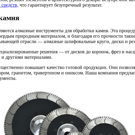
 средств,
что гарантирует безупречный результат.
 камня
ются алмазные инструменты для обработки камня. Эта процедур
вердым природным материалом, и благодаря его прочности таки
тывающей отрасли — алмазные шлифовальные круги, диски и ре
ециализированные решения — от дисков до коронок, фрез и наса
 и другими материалами.
щественно повышает качество готовой продукции. Они позволяю
мором, гранитом, травертином и ониксом. Наша компания предл
рументы.