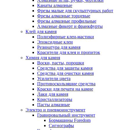
Алмазные иглы, ручки, чертилки
Канаты алмазные
Фрезы малые для скульптурных работ
Фрезы алмазные торцевые
Фрезы алмазные профильные
Алмазные фикерт и франкфурты
Клей для камня
Полиэфирные клеи-мастики
Эпоксидные клеи
Резинатура для камня
Красители для клея и пропиток
Химия для камня
Воски, пасты, порошки
Средства для защиты камня
Средства для очистки камня
Усилители цвета
Противоскользящие средства
Краски для печати на камне
Лаки для камня
Кристаллизаторы
Пасты алмазные
Электро и пневмоинструмент
Гравировальный инструмент
Бормашины Foredom
Сигнографы