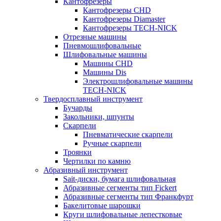
Кантофрезеры
Кантофрезеры CHD
Кантофрезеры Diamaster
Кантофрезеры TECH-NICK
Отрезные машины
Пневмошлифовальные
Шлифовальные машины
Машины CHD
Машины Dis
Электрошлифовальные машины
TECH-NICK
Твердосплавный инструмент
Бучарды
Закольники, шпунты
Скарпели
Пневматические скарпели
Ручные скарпели
Троянки
Чертилки по камню
Абразивный инструмент
Sait-диски, бумага шлифовальная
Абразивные сегменты тип Fickert
Абразивные сегменты тип Франкфурт
Бакелитовые шарошки
Круги шлифовальные лепестковые