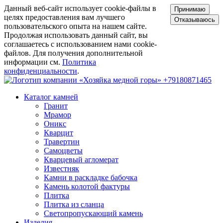
Данный веб-сайт использует cookie-файлы в
Принимаю
целях предоставления вам лучшего
Отказываюсь
пользовательского опыта на нашем сайте.
Продолжая использовать данный сайт, вы
соглашаетесь с использованием нами cookie-
файлов. Для получения дополнительной
информации см.
Политика
конфиденциальности
.
+79180871465
Каталог камней
Гранит
Мрамор
Оникс
Кварцит
Травертин
Самоцветы
Кварцевый агломерат
Известняк
Камни в раскладке бабочка
Камень колотой фактуры
Плитка
Плитка из сланца
Светопропускающий камень
Изделия