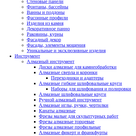
Стеновые панели
Фонтаны, бассейны
Ванны и поддоны
Фасонные профили
Изделия из камня
Декоративное панно
Раковины, курны
Фасадный декор
Фасады, элементы мощения
Уникальные и эксклюзивные изделия
Инструмент
Алмазный инструмент
Диски алмазные для камнеобработки
Алмазные сверла и коронки
Переходники и адаптеры
Алмазные гибкие шлифовальные круги
Наборы для шлифования и полировки
Алмазные шлифовальные круги
Ручной алмазный инструмент
Алмазные иглы, ручки, чертилки
Канаты алмазные
Фрезы малые для скульптурных работ
Фрезы алмазные торцевые
Фрезы алмазные профильные
Алмазные фикерт и франкфурты