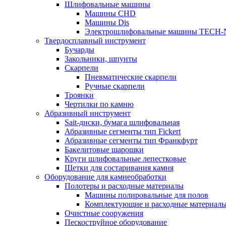
Шлифовальные машины
Машины CHD
Машины Dis
Электрошлифовальные машины TECH-
Твердосплавный инструмент
Бучарды
Закольники, шпунты
Скарпели
Пневматические скарпели
Ручные скарпели
Троянки
Чертилки по камню
Абразивный инструмент
Sait-диски, бумага шлифовальная
Абразивные сегменты тип Fickert
Абразивные сегменты тип Франкфурт
Бакелитовые шарошки
Круги шлифовальные лепестковые
Щетки для состаривания камня
Оборудование для камнеобработки
Полотеры и расходные материалы
Машины полировальные для полов
Комплектующие и расходные материал
Очистные сооружения
Пескоструйное оборудование