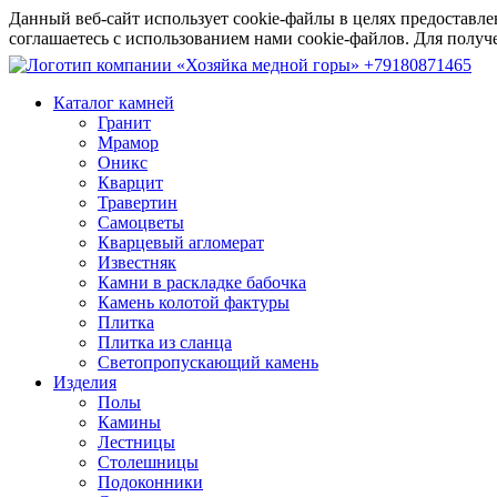
Данный веб-сайт использует cookie-файлы в целях предоставле
соглашаетесь с использованием нами cookie-файлов. Для пол
+79180871465
Каталог камней
Гранит
Мрамор
Оникс
Кварцит
Травертин
Самоцветы
Кварцевый агломерат
Известняк
Камни в раскладке бабочка
Камень колотой фактуры
Плитка
Плитка из сланца
Светопропускающий камень
Изделия
Полы
Камины
Лестницы
Столешницы
Подоконники