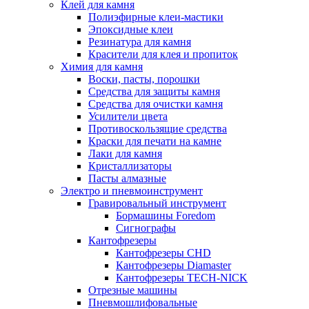
Клей для камня
Полиэфирные клеи-мастики
Эпоксидные клеи
Резинатура для камня
Красители для клея и пропиток
Химия для камня
Воски, пасты, порошки
Средства для защиты камня
Средства для очистки камня
Усилители цвета
Противоскользящие средства
Краски для печати на камне
Лаки для камня
Кристаллизаторы
Пасты алмазные
Электро и пневмоинструмент
Гравировальный инструмент
Бормашины Foredom
Сигнографы
Кантофрезеры
Кантофрезеры CHD
Кантофрезеры Diamaster
Кантофрезеры TECH-NICK
Отрезные машины
Пневмошлифовальные