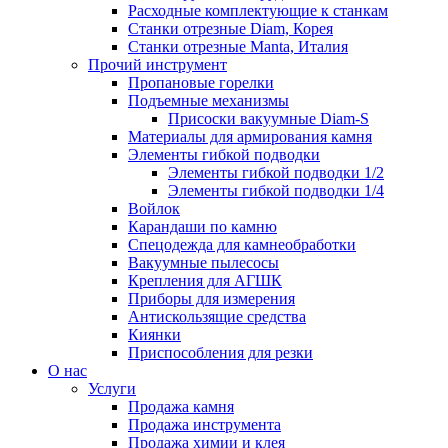
Расходные комплектующие к станкам
Станки отрезные Diam, Корея
Станки отрезные Manta, Италия
Прочий инструмент
Пропановые горелки
Подъeмные механизмы
Присоски вакуумные Diam-S
Материалы для армирования камня
Элементы гибкой подводки
Элементы гибкой подводки 1/2
Элементы гибкой подводки 1/4
Войлок
Карандаши по камню
Спецодежда для камнеобработки
Вакуумные пылесосы
Крепления для АГШК
Приборы для измерения
Антискользящие средства
Киянки
Приспособления для резки
О нас
Услуги
Продажа камня
Продажа инструмента
Продажа химии и клея