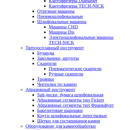
Кантофрезеры Diamaster
Кантофрезеры TECH-NICK
Отрезные машины
Пневмошлифовальные
Шлифовальные машины
Машины CHD
Машины Dis
Электрошлифовальные машины
TECH-NICK
Твердосплавный инструмент
Бучарды
Закольники, шпунты
Скарпели
Пневматические скарпели
Ручные скарпели
Троянки
Чертилки по камню
Абразивный инструмент
Sait-диски, бумага шлифовальная
Абразивные сегменты тип Fickert
Абразивные сегменты тип Франкфурт
Бакелитовые шарошки
Круги шлифовальные лепестковые
Щетки для состаривания камня
Оборудование для камнеобработки