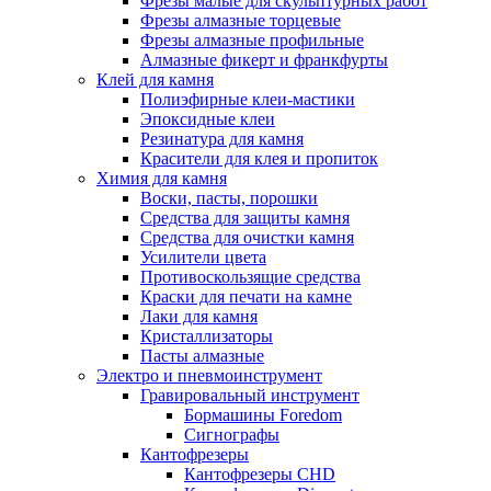
Фрезы малые для скульптурных работ
Фрезы алмазные торцевые
Фрезы алмазные профильные
Алмазные фикерт и франкфурты
Клей для камня
Полиэфирные клеи-мастики
Эпоксидные клеи
Резинатура для камня
Красители для клея и пропиток
Химия для камня
Воски, пасты, порошки
Средства для защиты камня
Средства для очистки камня
Усилители цвета
Противоскользящие средства
Краски для печати на камне
Лаки для камня
Кристаллизаторы
Пасты алмазные
Электро и пневмоинструмент
Гравировальный инструмент
Бормашины Foredom
Сигнографы
Кантофрезеры
Кантофрезеры CHD