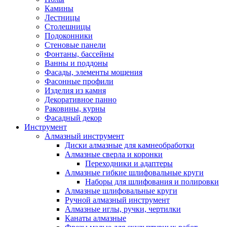
Камины
Лестницы
Столешницы
Подоконники
Стеновые панели
Фонтаны, бассейны
Ванны и поддоны
Фасады, элементы мощения
Фасонные профили
Изделия из камня
Декоративное панно
Раковины, курны
Фасадный декор
Инструмент
Алмазный инструмент
Диски алмазные для камнеобработки
Алмазные сверла и коронки
Переходники и адаптеры
Алмазные гибкие шлифовальные круги
Наборы для шлифования и полировки
Алмазные шлифовальные круги
Ручной алмазный инструмент
Алмазные иглы, ручки, чертилки
Канаты алмазные