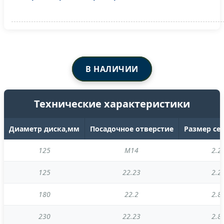
В НАЛИЧИИ
Технические характеристики
Диаметр диска,мм
Посадочное отверстие
Размер се
125
М14
2.2 
125
22.23
2.2 
180
22.2
2.8 
230
22.23
2.8 