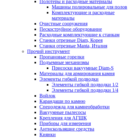
Полотеры и расходные материалы
Машины полировальные для полов
Комплектующие и расходные
материалы
Очистные сооружения
Пескоструйное оборудование
Расходные комплектующие к станкам
Станки отрезные Diam, Корея
Станки отрезные Manta, Италия
Прочий инструмент
Пропановые горелки
Подъeмные механизмы
Присоски вакуумные Diam-S
Материалы для армирования камня
Элементы гибкой подводки
Элементы гибкой подводки 1/2
Элементы гибкой подводки 1/4
Войлок
Карандаши по камню
Спецодежда для камнеобработки
Вакуумные пылесосы
Крепления для АГШК
Приборы для измерения
Антискользящие средства
Киянки