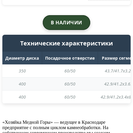
В НАЛИЧИИ
Технические характеристики
Диаметр диска
Посадочное отверстие
Размер сегме
350
60/50
43.7/41.7х3.2
400
60/50
42.9/41.2х3.6
400
60/50
42.9/41.2х3.
«Хозяйка Медной Горы» — ведущее в Краснодаре
предприятие с полным циклом камнеобработки. На
собственном современном производстве мы создаем