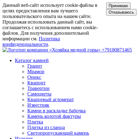
Данный веб-сайт использует cookie-файлы в
Принимаю
целях предоставления вам лучшего
Отказываюсь
пользовательского опыта на нашем сайте.
Продолжая использовать данный сайт, вы
соглашаетесь с использованием нами cookie-
файлов. Для получения дополнительной
информации см.
Политика
конфиденциальности
.
+79180871465
Каталог камней
Гранит
Мрамор
Оникс
Кварцит
Травертин
Самоцветы
Кварцевый агломерат
Известняк
Камни в раскладке бабочка
Камень колотой фактуры
Плитка
Плитка из сланца
Светопропускающий камень
Изделия