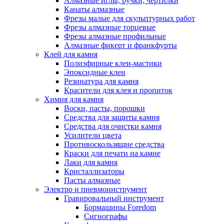
Алмазные иглы, ручки, чертилки
Канаты алмазные
Фрезы малые для скульптурных работ
Фрезы алмазные торцевые
Фрезы алмазные профильные
Алмазные фикерт и франкфурты
Клей для камня
Полиэфирные клеи-мастики
Эпоксидные клеи
Резинатура для камня
Красители для клея и пропиток
Химия для камня
Воски, пасты, порошки
Средства для защиты камня
Средства для очистки камня
Усилители цвета
Противоскользящие средства
Краски для печати на камне
Лаки для камня
Кристаллизаторы
Пасты алмазные
Электро и пневмоинструмент
Гравировальный инструмент
Бормашины Foredom
Сигнографы