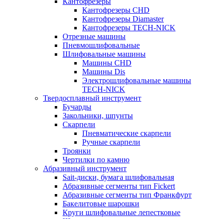
Кантофрезеры
Кантофрезеры CHD
Кантофрезеры Diamaster
Кантофрезеры TECH-NICK
Отрезные машины
Пневмошлифовальные
Шлифовальные машины
Машины CHD
Машины Dis
Электрошлифовальные машины
TECH-NICK
Твердосплавный инструмент
Бучарды
Закольники, шпунты
Скарпели
Пневматические скарпели
Ручные скарпели
Троянки
Чертилки по камню
Абразивный инструмент
Sait-диски, бумага шлифовальная
Абразивные сегменты тип Fickert
Абразивные сегменты тип Франкфурт
Бакелитовые шарошки
Круги шлифовальные лепестковые