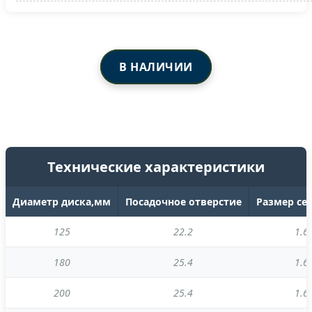
В НАЛИЧИИ
Технические характеристики
Диаметр диска,мм
Посадочное отверстие
Размер се
125
22.2
1.6 
180
25.4
1.6 
200
25.4
1.6 