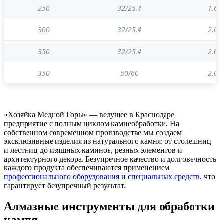
250
32/25.4
1.6 
300
32/25.4
2.0 
350
32/25.4
2.0 
350
50/60
2.0 
«Хозяйка Медной Горы» — ведущее в Краснодаре
предприятие с полным циклом камнеобработки. На
собственном современном производстве мы создаем
эксклюзивные изделия из натурального камня: от столешниц
и лестниц до изящных каминов, резных элементов и
архитектурного декора. Безупречное качество и долговечность
каждого продукта обеспечиваются применением
профессионального оборудования и специальных средств,
что
гарантирует безупречный результат.
Алмазные инструменты для обработки
камня