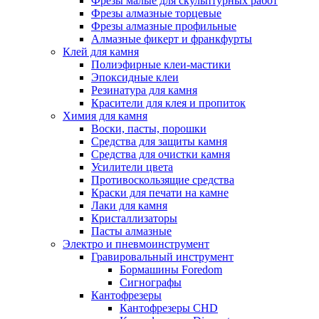
Фрезы малые для скульптурных работ
Фрезы алмазные торцевые
Фрезы алмазные профильные
Алмазные фикерт и франкфурты
Клей для камня
Полиэфирные клеи-мастики
Эпоксидные клеи
Резинатура для камня
Красители для клея и пропиток
Химия для камня
Воски, пасты, порошки
Средства для защиты камня
Средства для очистки камня
Усилители цвета
Противоскользящие средства
Краски для печати на камне
Лаки для камня
Кристаллизаторы
Пасты алмазные
Электро и пневмоинструмент
Гравировальный инструмент
Бормашины Foredom
Сигнографы
Кантофрезеры
Кантофрезеры CHD