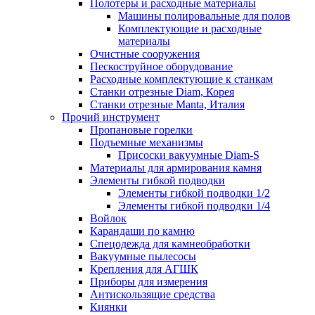
Полотеры и расходные материалы
Машины полировальные для полов
Комплектующие и расходные
материалы
Очистные сооружения
Пескоструйное оборудование
Расходные комплектующие к станкам
Станки отрезные Diam, Корея
Станки отрезные Manta, Италия
Прочий инструмент
Пропановые горелки
Подъeмные механизмы
Присоски вакуумные Diam-S
Материалы для армирования камня
Элементы гибкой подводки
Элементы гибкой подводки 1/2
Элементы гибкой подводки 1/4
Войлок
Карандаши по камню
Спецодежда для камнеобработки
Вакуумные пылесосы
Крепления для АГШК
Приборы для измерения
Антискользящие средства
Киянки