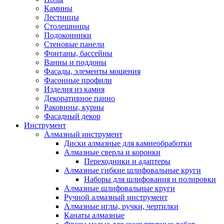
Камины
Лестницы
Столешницы
Подоконники
Стеновые панели
Фонтаны, бассейны
Ванны и поддоны
Фасады, элементы мощения
Фасонные профили
Изделия из камня
Декоративное панно
Раковины, курны
Фасадный декор
Инструмент
Алмазный инструмент
Диски алмазные для камнеобработки
Алмазные сверла и коронки
Переходники и адаптеры
Алмазные гибкие шлифовальные круги
Наборы для шлифования и полировки
Алмазные шлифовальные круги
Ручной алмазный инструмент
Алмазные иглы, ручки, чертилки
Канаты алмазные