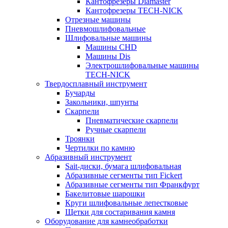
Кантофрезеры Diamaster
Кантофрезеры TECH-NICK
Отрезные машины
Пневмошлифовальные
Шлифовальные машины
Машины CHD
Машины Dis
Электрошлифовальные машины
TECH-NICK
Твердосплавный инструмент
Бучарды
Закольники, шпунты
Скарпели
Пневматические скарпели
Ручные скарпели
Троянки
Чертилки по камню
Абразивный инструмент
Sait-диски, бумага шлифовальная
Абразивные сегменты тип Fickert
Абразивные сегменты тип Франкфурт
Бакелитовые шарошки
Круги шлифовальные лепестковые
Щетки для состаривания камня
Оборудование для камнеобработки