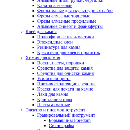
Алмазные иглы, ручки, чертилки
Канаты алмазные
Фрезы малые для скульптурных работ
Фрезы алмазные торцевые
Фрезы алмазные профильные
Алмазные фикерт и франкфурты
Клей для камня
Полиэфирные клеи-мастики
Эпоксидные клеи
Резинатура для камня
Красители для клея и пропиток
Химия для камня
Воски, пасты, порошки
Средства для защиты камня
Средства для очистки камня
Усилители цвета
Противоскользящие средства
Краски для печати на камне
Лаки для камня
Кристаллизаторы
Пасты алмазные
Электро и пневмоинструмент
Гравировальный инструмент
Бормашины Foredom
Сигнографы