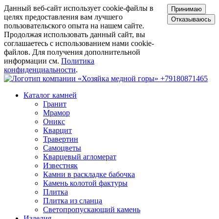
Данный веб-сайт использует cookie-файлы в
Принимаю
целях предоставления вам лучшего
Отказываюсь
пользовательского опыта на нашем сайте.
Продолжая использовать данный сайт, вы
соглашаетесь с использованием нами cookie-
файлов. Для получения дополнительной
информации см.
Политика
конфиденциальности
.
+79180871465
Каталог камней
Гранит
Мрамор
Оникс
Кварцит
Травертин
Самоцветы
Кварцевый агломерат
Известняк
Камни в раскладке бабочка
Камень колотой фактуры
Плитка
Плитка из сланца
Светопропускающий камень
Изделия