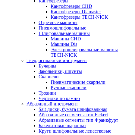
Кантофрезеры
Кантофрезеры CHD
Кантофрезеры Diamaster
Кантофрезеры TECH-NICK
Отрезные машины
Пневмошлифовальные
Шлифовальные машины
Машины CHD
Машины Dis
Электрошлифовальные машины
TECH-NICK
Твердосплавный инструмент
Бучарды
Закольники, шпунты
Скарпели
Пневматические скарпели
Ручные скарпели
Троянки
Чертилки по камню
Абразивный инструмент
Sait-диски, бумага шлифовальная
Абразивные сегменты тип Fickert
Абразивные сегменты тип Франкфурт
Бакелитовые шарошки
Круги шлифовальные лепестковые