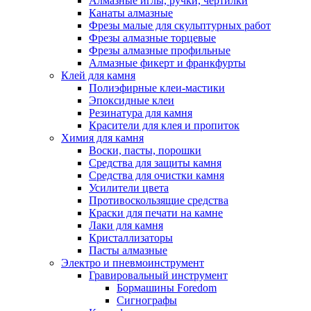
Алмазные иглы, ручки, чертилки
Канаты алмазные
Фрезы малые для скульптурных работ
Фрезы алмазные торцевые
Фрезы алмазные профильные
Алмазные фикерт и франкфурты
Клей для камня
Полиэфирные клеи-мастики
Эпоксидные клеи
Резинатура для камня
Красители для клея и пропиток
Химия для камня
Воски, пасты, порошки
Средства для защиты камня
Средства для очистки камня
Усилители цвета
Противоскользящие средства
Краски для печати на камне
Лаки для камня
Кристаллизаторы
Пасты алмазные
Электро и пневмоинструмент
Гравировальный инструмент
Бормашины Foredom
Сигнографы