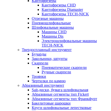
Кантофрезеры
Кантофрезеры CHD
Кантофрезеры Diamaster
Кантофрезеры TECH-NICK
Отрезные машины
Пневмошлифовальные
Шлифовальные машины
Машины CHD
Машины Dis
Электрошлифовальные машины
TECH-NICK
Твердосплавный инструмент
Бучарды
Закольники, шпунты
Скарпели
Пневматические скарпели
Ручные скарпели
Троянки
Чертилки по камню
Абразивный инструмент
Sait-диски, бумага шлифовальная
Абразивные сегменты тип Fickert
Абразивные сегменты тип Франкфурт
Бакелитовые шарошки
Круги шлифовальные лепестковые