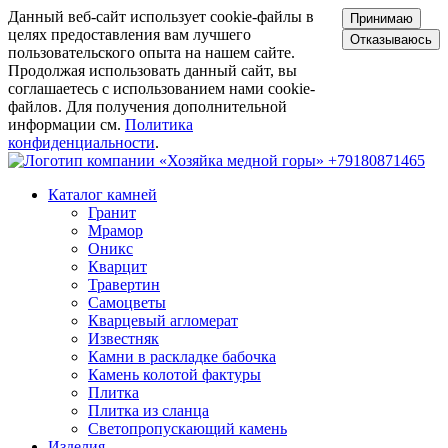
Данный веб-сайт использует cookie-файлы в
Принимаю
целях предоставления вам лучшего
Отказываюсь
пользовательского опыта на нашем сайте.
Продолжая использовать данный сайт, вы
соглашаетесь с использованием нами cookie-
файлов. Для получения дополнительной
информации см.
Политика
конфиденциальности
.
+79180871465
Каталог камней
Гранит
Мрамор
Оникс
Кварцит
Травертин
Самоцветы
Кварцевый агломерат
Известняк
Камни в раскладке бабочка
Камень колотой фактуры
Плитка
Плитка из сланца
Светопропускающий камень
Изделия