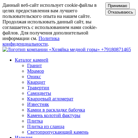
Данный веб-сайт использует cookie-файлы в
Принимаю
целях предоставления вам лучшего
Отказываюсь
пользовательского опыта на нашем сайте.
Продолжая использовать данный сайт, вы
соглашаетесь с использованием нами cookie-
файлов. Для получения дополнительной
информации см.
Политика
конфиденциальности
.
+79180871465
Каталог камней
Гранит
Мрамор
Оникс
Кварцит
Травертин
Самоцветы
Кварцевый агломерат
Известняк
Камни в раскладке бабочка
Камень колотой фактуры
Плитка
Плитка из сланца
Светопропускающий камень
Изделия