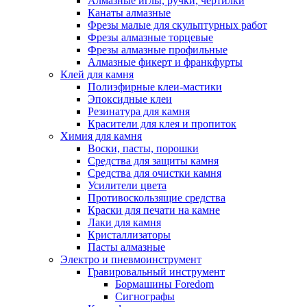
Алмазные иглы, ручки, чертилки
Канаты алмазные
Фрезы малые для скульптурных работ
Фрезы алмазные торцевые
Фрезы алмазные профильные
Алмазные фикерт и франкфурты
Клей для камня
Полиэфирные клеи-мастики
Эпоксидные клеи
Резинатура для камня
Красители для клея и пропиток
Химия для камня
Воски, пасты, порошки
Средства для защиты камня
Средства для очистки камня
Усилители цвета
Противоскользящие средства
Краски для печати на камне
Лаки для камня
Кристаллизаторы
Пасты алмазные
Электро и пневмоинструмент
Гравировальный инструмент
Бормашины Foredom
Сигнографы