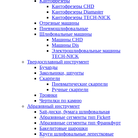
Кантофрезеры
Кантофрезеры CHD
Кантофрезеры Diamaster
Кантофрезеры TECH-NICK
Отрезные машины
Пневмошлифовальные
Шлифовальные машины
Машины CHD
Машины Dis
Электрошлифовальные машины
TECH-NICK
Твердосплавный инструмент
Бучарды
Закольники, шпунты
Скарпели
Пневматические скарпели
Ручные скарпели
Троянки
Чертилки по камню
Абразивный инструмент
Sait-диски, бумага шлифовальная
Абразивные сегменты тип Fickert
Абразивные сегменты тип Франкфурт
Бакелитовые шарошки
Круги шлифовальные лепестковые