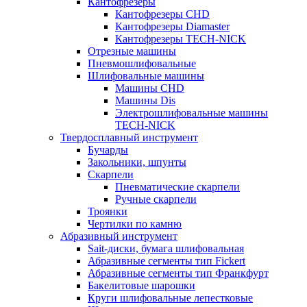
Кантофрезеры
Кантофрезеры CHD
Кантофрезеры Diamaster
Кантофрезеры TECH-NICK
Отрезные машины
Пневмошлифовальные
Шлифовальные машины
Машины CHD
Машины Dis
Электрошлифовальные машины
TECH-NICK
Твердосплавный инструмент
Бучарды
Закольники, шпунты
Скарпели
Пневматические скарпели
Ручные скарпели
Троянки
Чертилки по камню
Абразивный инструмент
Sait-диски, бумага шлифовальная
Абразивные сегменты тип Fickert
Абразивные сегменты тип Франкфурт
Бакелитовые шарошки
Круги шлифовальные лепестковые