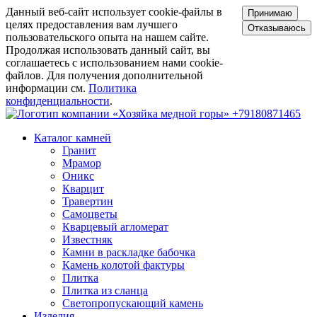
Данный веб-сайт использует cookie-файлы в
Принимаю
целях предоставления вам лучшего
Отказываюсь
пользовательского опыта на нашем сайте.
Продолжая использовать данный сайт, вы
соглашаетесь с использованием нами cookie-
файлов. Для получения дополнительной
информации см.
Политика
конфиденциальности
.
+79180871465
Каталог камней
Гранит
Мрамор
Оникс
Кварцит
Травертин
Самоцветы
Кварцевый агломерат
Известняк
Камни в раскладке бабочка
Камень колотой фактуры
Плитка
Плитка из сланца
Светопропускающий камень
Изделия