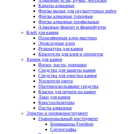
Алмазные иглы, ручки, чертилки
Канаты алмазные
Фрезы малые для скульптурных работ
Фрезы алмазные торцевые
Фрезы алмазные профильные
Алмазные фикерт и франкфурты
Клей для камня
Полиэфирные клеи-мастики
Эпоксидные клеи
Резинатура для камня
Красители для клея и пропиток
Химия для камня
Воски, пасты, порошки
Средства для защиты камня
Средства для очистки камня
Усилители цвета
Противоскользящие средства
Краски для печати на камне
Лаки для камня
Кристаллизаторы
Пасты алмазные
Электро и пневмоинструмент
Гравировальный инструмент
Бормашины Foredom
Сигнографы