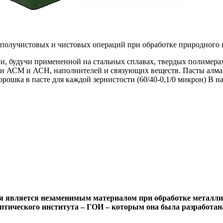
олучистовых и чистовых операций при обработке природного к
и, будучи примененной на стальных сплавах, твердых полимерах и
ки АСМ и АСН, наполнителей и связующих веществ. Пасты алма
рошка в пасте для каждой зернистости (60/40-0,1/0 микрон) В на
ая является незаменимым материалом при обработке металли
птического института – ГОИ – которым она была разработана