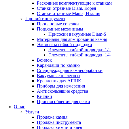
Расходные комплектующие к станкам
Станки отрезные Diam, Корея
Станки отрезные Manta, Италия
Прочий инструмент
Пропановые горелки
Подъeмные механизмы
Присоски вакуумные Diam-S
Материалы для армирования камня
Элементы гибкой подводки
Элементы гибкой подводки 1/2
Элементы гибкой подводки 1/4
Войлок
Карандаши по камню
Спецодежда для камнеобработки
Вакуумные пылесосы
Крепления для АГШК
Приборы для измерения
Антискользящие средства
Киянки
Приспособления для резки
О нас
Услуги
Продажа камня
Продажа инструмента
Продажа химии и клея