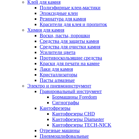
Клей для камня
Полиэфирные клеи-мастики
Эпоксидные клеи
Резинатура для камня
Красители для клея и пропиток
Химия для камня
Воски, пасты, порошки
Средства для защиты камня
Средства для очистки камня
Усилители цвета
Противоскользящие средства
Краски для печати на камне
Лаки для камня
Кристаллизаторы
Пасты алмазные
Электро и пневмоинструмент
Гравировальный инструмент
Бормашины Foredom
Сигнографы
Кантофрезеры
Кантофрезеры CHD
Кантофрезеры Diamaster
Кантофрезеры TECH-NICK
Отрезные машины
Пневмошлифовальные