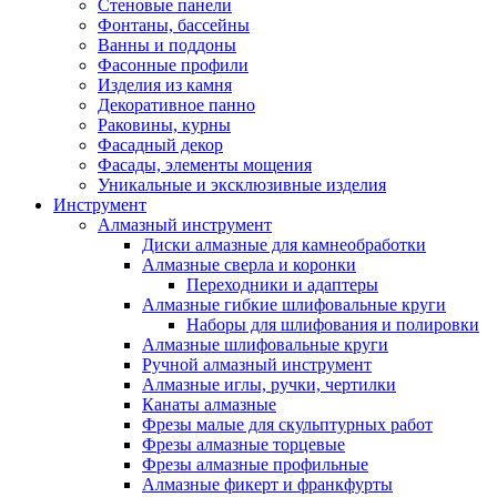
Стеновые панели
Фонтаны, бассейны
Ванны и поддоны
Фасонные профили
Изделия из камня
Декоративное панно
Раковины, курны
Фасадный декор
Фасады, элементы мощения
Уникальные и эксклюзивные изделия
Инструмент
Алмазный инструмент
Диски алмазные для камнеобработки
Алмазные сверла и коронки
Переходники и адаптеры
Алмазные гибкие шлифовальные круги
Наборы для шлифования и полировки
Алмазные шлифовальные круги
Ручной алмазный инструмент
Алмазные иглы, ручки, чертилки
Канаты алмазные
Фрезы малые для скульптурных работ
Фрезы алмазные торцевые
Фрезы алмазные профильные
Алмазные фикерт и франкфурты