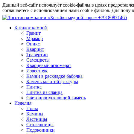
Данный веб-сайт использует cookie-файлы в целях предоставле
соглашаетесь с использованием нами cookie-файлов. Для пол
+79180871465
Каталог камней
Гранит
Мрамор
Оникс
Кварцит
Травертин
Самоцветы
Кварцевый агломерат
Известняк
Камни в раскладке бабочка
Камень колотой фактуры
Плитка
Плитка из сланца
Светопропускающий камень
Изделия
Полы
Камины
Лестницы
Столешницы
Подоконники