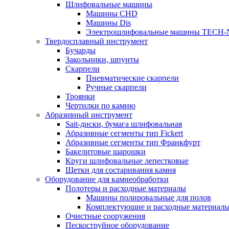
Шлифовальные машины
Машины CHD
Машины Dis
Электрошлифовальные машины TECH-
Твердосплавный инструмент
Бучарды
Закольники, шпунты
Скарпели
Пневматические скарпели
Ручные скарпели
Троянки
Чертилки по камню
Абразивный инструмент
Sait-диски, бумага шлифовальная
Абразивные сегменты тип Fickert
Абразивные сегменты тип Франкфурт
Бакелитовые шарошки
Круги шлифовальные лепестковые
Щетки для состаривания камня
Оборудование для камнеобработки
Полотеры и расходные материалы
Машины полировальные для полов
Комплектующие и расходные материал
Очистные сооружения
Пескоструйное оборудование