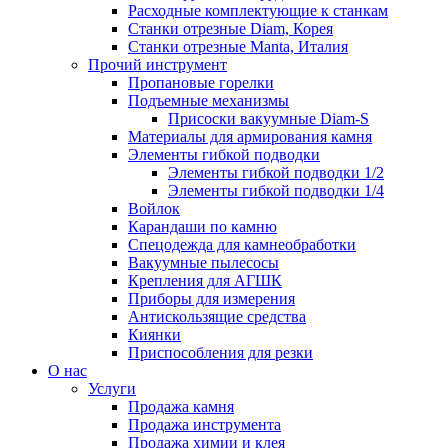
Расходные комплектующие к станкам
Станки отрезные Diam, Корея
Станки отрезные Manta, Италия
Прочий инструмент
Пропановые горелки
Подъeмные механизмы
Присоски вакуумные Diam-S
Материалы для армирования камня
Элементы гибкой подводки
Элементы гибкой подводки 1/2
Элементы гибкой подводки 1/4
Войлок
Карандаши по камню
Спецодежда для камнеобработки
Вакуумные пылесосы
Крепления для АГШК
Приборы для измерения
Антискользящие средства
Киянки
Приспособления для резки
О нас
Услуги
Продажа камня
Продажа инструмента
Продажа химии и клея