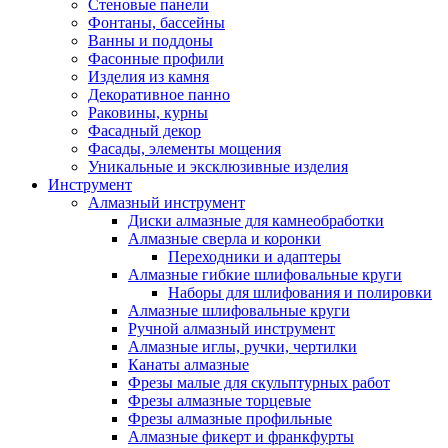
Стеновые панели
Фонтаны, бассейны
Ванны и поддоны
Фасонные профили
Изделия из камня
Декоративное панно
Раковины, курны
Фасадный декор
Фасады, элементы мощения
Уникальные и эксклюзивные изделия
Инструмент
Алмазный инструмент
Диски алмазные для камнеобработки
Алмазные сверла и коронки
Переходники и адаптеры
Алмазные гибкие шлифовальные круги
Наборы для шлифования и полировки
Алмазные шлифовальные круги
Ручной алмазный инструмент
Алмазные иглы, ручки, чертилки
Канаты алмазные
Фрезы малые для скульптурных работ
Фрезы алмазные торцевые
Фрезы алмазные профильные
Алмазные фикерт и франкфурты