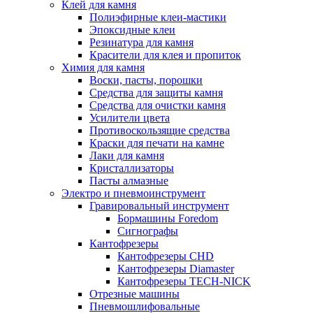
Клей для камня
Полиэфирные клеи-мастики
Эпоксидные клеи
Резинатура для камня
Красители для клея и пропиток
Химия для камня
Воски, пасты, порошки
Средства для защиты камня
Средства для очистки камня
Усилители цвета
Противоскользящие средства
Краски для печати на камне
Лаки для камня
Кристаллизаторы
Пасты алмазные
Электро и пневмоинструмент
Гравировальный инструмент
Бормашины Foredom
Сигнографы
Кантофрезеры
Кантофрезеры CHD
Кантофрезеры Diamaster
Кантофрезеры TECH-NICK
Отрезные машины
Пневмошлифовальные