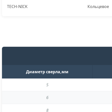
TECH-NICK
Кольцевое
Диаметр сверла,мм
5
6
8