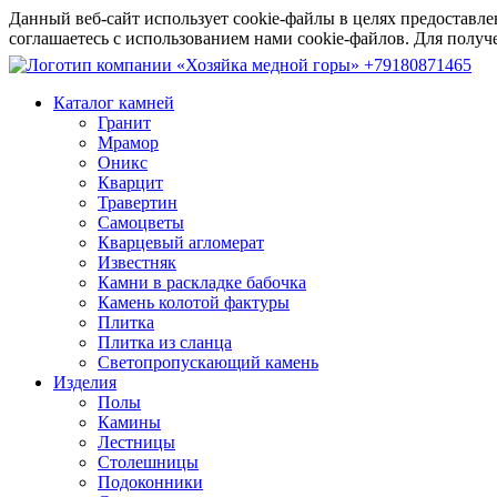
Данный веб-сайт использует cookie-файлы в целях предоставле
соглашаетесь с использованием нами cookie-файлов. Для пол
+79180871465
Каталог камней
Гранит
Мрамор
Оникс
Кварцит
Травертин
Самоцветы
Кварцевый агломерат
Известняк
Камни в раскладке бабочка
Камень колотой фактуры
Плитка
Плитка из сланца
Светопропускающий камень
Изделия
Полы
Камины
Лестницы
Столешницы
Подоконники