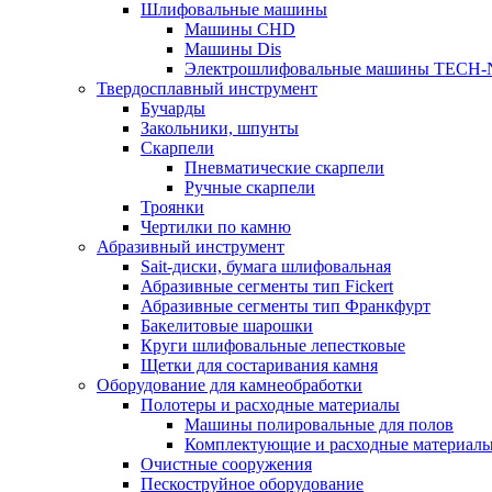
Шлифовальные машины
Машины CHD
Машины Dis
Электрошлифовальные машины TECH-
Твердосплавный инструмент
Бучарды
Закольники, шпунты
Скарпели
Пневматические скарпели
Ручные скарпели
Троянки
Чертилки по камню
Абразивный инструмент
Sait-диски, бумага шлифовальная
Абразивные сегменты тип Fickert
Абразивные сегменты тип Франкфурт
Бакелитовые шарошки
Круги шлифовальные лепестковые
Щетки для состаривания камня
Оборудование для камнеобработки
Полотеры и расходные материалы
Машины полировальные для полов
Комплектующие и расходные материал
Очистные сооружения
Пескоструйное оборудование