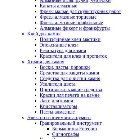
Алмазные иглы, ручки, чертилки
Канаты алмазные
Фрезы малые для скульптурных работ
Фрезы алмазные торцевые
Фрезы алмазные профильные
Алмазные фикерт и франкфурты
Клей для камня
Полиэфирные клеи-мастики
Эпоксидные клеи
Резинатура для камня
Красители для клея и пропиток
Химия для камня
Воски, пасты, порошки
Средства для защиты камня
Средства для очистки камня
Усилители цвета
Противоскользящие средства
Краски для печати на камне
Лаки для камня
Кристаллизаторы
Пасты алмазные
Электро и пневмоинструмент
Гравировальный инструмент
Бормашины Foredom
Сигнографы