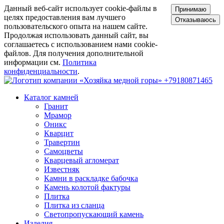
Данный веб-сайт использует cookie-файлы в
Принимаю
целях предоставления вам лучшего
Отказываюсь
пользовательского опыта на нашем сайте.
Продолжая использовать данный сайт, вы
соглашаетесь с использованием нами cookie-
файлов. Для получения дополнительной
информации см.
Политика
конфиденциальности
.
+79180871465
Каталог камней
Гранит
Мрамор
Оникс
Кварцит
Травертин
Самоцветы
Кварцевый агломерат
Известняк
Камни в раскладке бабочка
Камень колотой фактуры
Плитка
Плитка из сланца
Светопропускающий камень
Изделия