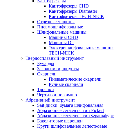
Кантофрезеры
Кантофрезеры CHD
Кантофрезеры Diamaster
Кантофрезеры TECH-NICK
Отрезные машины
Пневмошлифовальные
Шлифовальные машины
Машины CHD
Машины Dis
Электрошлифовальные машины
TECH-NICK
Твердосплавный инструмент
Бучарды
Закольники, шпунты
Скарпели
Пневматические скарпели
Ручные скарпели
Троянки
Чертилки по камню
Абразивный инструмент
Sait-диски, бумага шлифовальная
Абразивные сегменты тип Fickert
Абразивные сегменты тип Франкфурт
Бакелитовые шарошки
Круги шлифовальные лепестковые