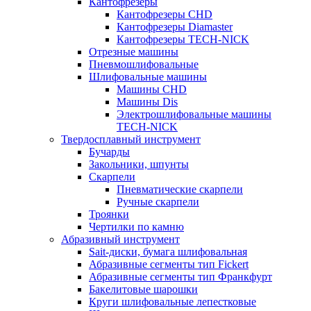
Кантофрезеры
Кантофрезеры CHD
Кантофрезеры Diamaster
Кантофрезеры TECH-NICK
Отрезные машины
Пневмошлифовальные
Шлифовальные машины
Машины CHD
Машины Dis
Электрошлифовальные машины
TECH-NICK
Твердосплавный инструмент
Бучарды
Закольники, шпунты
Скарпели
Пневматические скарпели
Ручные скарпели
Троянки
Чертилки по камню
Абразивный инструмент
Sait-диски, бумага шлифовальная
Абразивные сегменты тип Fickert
Абразивные сегменты тип Франкфурт
Бакелитовые шарошки
Круги шлифовальные лепестковые