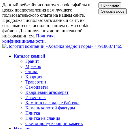
Данный веб-сайт использует cookie-файлы в
Принимаю
целях предоставления вам лучшего
Отказываюсь
пользовательского опыта на нашем сайте.
Продолжая использовать данный сайт, вы
соглашаетесь с использованием нами cookie-
файлов. Для получения дополнительной
информации см.
Политика
конфиденциальности
.
+79180871465
Каталог камней
Гранит
Мрамор
Оникс
Кварцит
Травертин
Самоцветы
Кварцевый агломерат
Известняк
Камни в раскладке бабочка
Камень колотой фактуры
Плитка
Плитка из сланца
Светопропускающий камень
Изделия