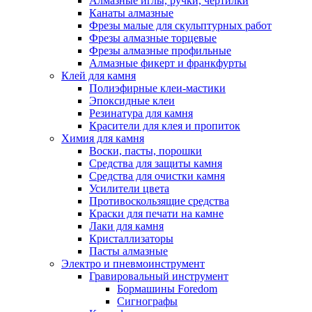
Алмазные иглы, ручки, чертилки
Канаты алмазные
Фрезы малые для скульптурных работ
Фрезы алмазные торцевые
Фрезы алмазные профильные
Алмазные фикерт и франкфурты
Клей для камня
Полиэфирные клеи-мастики
Эпоксидные клеи
Резинатура для камня
Красители для клея и пропиток
Химия для камня
Воски, пасты, порошки
Средства для защиты камня
Средства для очистки камня
Усилители цвета
Противоскользящие средства
Краски для печати на камне
Лаки для камня
Кристаллизаторы
Пасты алмазные
Электро и пневмоинструмент
Гравировальный инструмент
Бормашины Foredom
Сигнографы