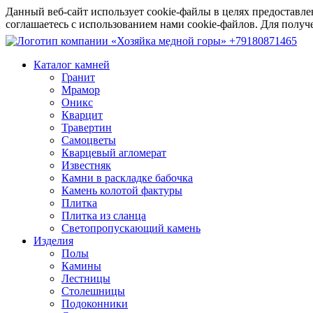
Данный веб-сайт использует cookie-файлы в целях предоставле
соглашаетесь с использованием нами cookie-файлов. Для пол
+79180871465
Каталог камней
Гранит
Мрамор
Оникс
Кварцит
Травертин
Самоцветы
Кварцевый агломерат
Известняк
Камни в раскладке бабочка
Камень колотой фактуры
Плитка
Плитка из сланца
Светопропускающий камень
Изделия
Полы
Камины
Лестницы
Столешницы
Подоконники