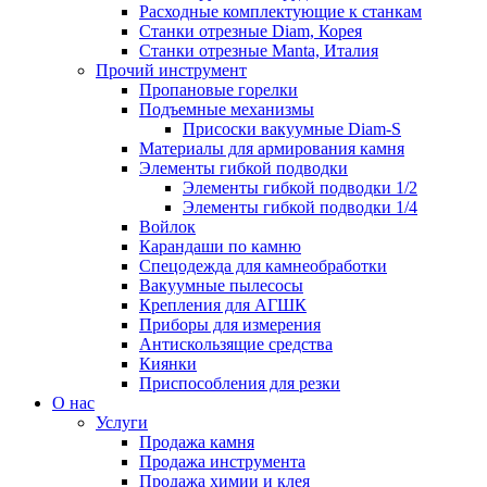
Расходные комплектующие к станкам
Станки отрезные Diam, Корея
Станки отрезные Manta, Италия
Прочий инструмент
Пропановые горелки
Подъeмные механизмы
Присоски вакуумные Diam-S
Материалы для армирования камня
Элементы гибкой подводки
Элементы гибкой подводки 1/2
Элементы гибкой подводки 1/4
Войлок
Карандаши по камню
Спецодежда для камнеобработки
Вакуумные пылесосы
Крепления для АГШК
Приборы для измерения
Антискользящие средства
Киянки
Приспособления для резки
О нас
Услуги
Продажа камня
Продажа инструмента
Продажа химии и клея