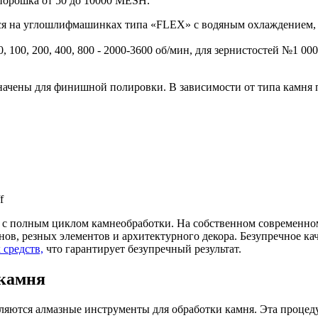
 порошка от 50 до 10000 MESH.
а углошлифмашинках типа «FLEX» с водяным охлаждением, а
100, 200, 400, 800 - 2000-3600 об/мин, для зернистостей №1 000,
начены для финишной полировки. В зависимости от типа камня 
f
с полным циклом камнеобработки. На собственном современном
ов, резных элементов и архитектурного декора. Безупречное ка
 средств,
что гарантирует безупречный результат.
 камня
ются алмазные инструменты для обработки камня. Эта процедур