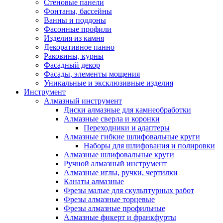
Стеновые панели
Фонтаны, бассейны
Ванны и поддоны
Фасонные профили
Изделия из камня
Декоративное панно
Раковины, курны
Фасадный декор
Фасады, элементы мощения
Уникальные и эксклюзивные изделия
Инструмент
Алмазный инструмент
Диски алмазные для камнеобработки
Алмазные сверла и коронки
Переходники и адаптеры
Алмазные гибкие шлифовальные круги
Наборы для шлифования и полировки
Алмазные шлифовальные круги
Ручной алмазный инструмент
Алмазные иглы, ручки, чертилки
Канаты алмазные
Фрезы малые для скульптурных работ
Фрезы алмазные торцевые
Фрезы алмазные профильные
Алмазные фикерт и франкфурты