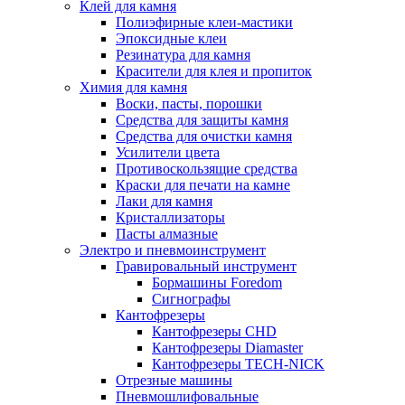
Клей для камня
Полиэфирные клеи-мастики
Эпоксидные клеи
Резинатура для камня
Красители для клея и пропиток
Химия для камня
Воски, пасты, порошки
Средства для защиты камня
Средства для очистки камня
Усилители цвета
Противоскользящие средства
Краски для печати на камне
Лаки для камня
Кристаллизаторы
Пасты алмазные
Электро и пневмоинструмент
Гравировальный инструмент
Бормашины Foredom
Сигнографы
Кантофрезеры
Кантофрезеры CHD
Кантофрезеры Diamaster
Кантофрезеры TECH-NICK
Отрезные машины
Пневмошлифовальные