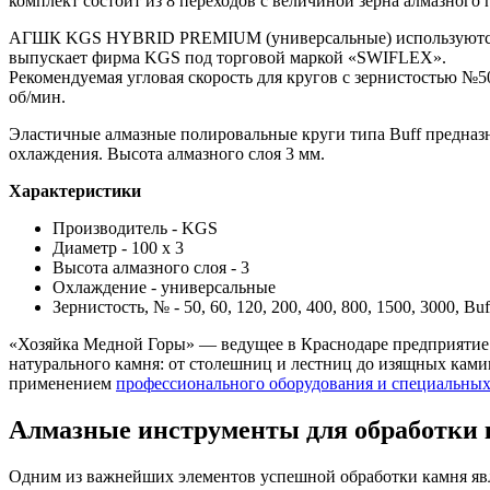
комплект состоит из 8 переходов с величиной зерна алмазного
АГШК KGS HYBRID PREMIUM (универсальные) используются н
выпускает фирма KGS под торговой маркой «SWIFLEX».
Рекомендуемая угловая скорость для кругов с зернистостью №50, 
об/мин.
Эластичные алмазные полировальные круги типа Buff предназ
охлаждения. Высота алмазного слоя 3 мм.
Характеристики
Производитель - KGS
Диаметр - 100 х 3
Высота алмазного слоя - 3
Охлаждение - универсальные
Зернистость, № - 50, 60, 120, 200, 400, 800, 1500, 3000, Buf
«Хозяйка Медной Горы» — ведущее в Краснодаре предприятие 
натурального камня: от столешниц и лестниц до изящных камин
применением
профессионального оборудования и специальных
Алмазные инструменты для обработки
Одним из важнейших элементов успешной обработки камня явля