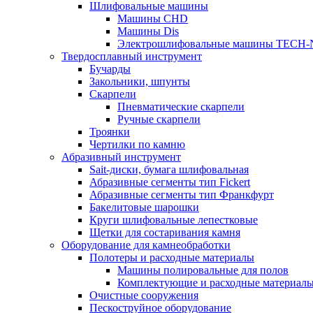
Шлифовальные машины
Машины CHD
Машины Dis
Электрошлифовальные машины TECH-
Твердосплавный инструмент
Бучарды
Закольники, шпунты
Скарпели
Пневматические скарпели
Ручные скарпели
Троянки
Чертилки по камню
Абразивный инструмент
Sait-диски, бумага шлифовальная
Абразивные сегменты тип Fickert
Абразивные сегменты тип Франкфурт
Бакелитовые шарошки
Круги шлифовальные лепестковые
Щетки для состаривания камня
Оборудование для камнеобработки
Полотеры и расходные материалы
Машины полировальные для полов
Комплектующие и расходные материал
Очистные сооружения
Пескоструйное оборудование