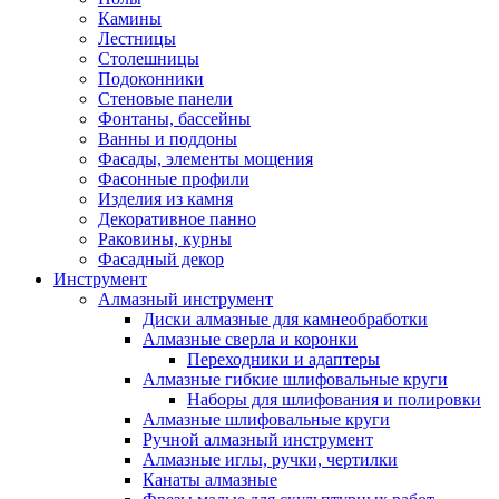
Камины
Лестницы
Столешницы
Подоконники
Стеновые панели
Фонтаны, бассейны
Ванны и поддоны
Фасады, элементы мощения
Фасонные профили
Изделия из камня
Декоративное панно
Раковины, курны
Фасадный декор
Инструмент
Алмазный инструмент
Диски алмазные для камнеобработки
Алмазные сверла и коронки
Переходники и адаптеры
Алмазные гибкие шлифовальные круги
Наборы для шлифования и полировки
Алмазные шлифовальные круги
Ручной алмазный инструмент
Алмазные иглы, ручки, чертилки
Канаты алмазные