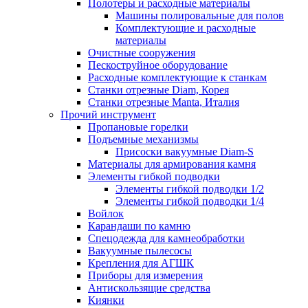
Полотеры и расходные материалы
Машины полировальные для полов
Комплектующие и расходные
материалы
Очистные сооружения
Пескоструйное оборудование
Расходные комплектующие к станкам
Станки отрезные Diam, Корея
Станки отрезные Manta, Италия
Прочий инструмент
Пропановые горелки
Подъeмные механизмы
Присоски вакуумные Diam-S
Материалы для армирования камня
Элементы гибкой подводки
Элементы гибкой подводки 1/2
Элементы гибкой подводки 1/4
Войлок
Карандаши по камню
Спецодежда для камнеобработки
Вакуумные пылесосы
Крепления для АГШК
Приборы для измерения
Антискользящие средства
Киянки