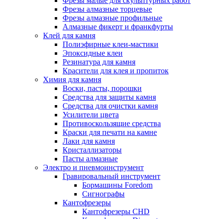
Фрезы малые для скульптурных работ
Фрезы алмазные торцевые
Фрезы алмазные профильные
Алмазные фикерт и франкфурты
Клей для камня
Полиэфирные клеи-мастики
Эпоксидные клеи
Резинатура для камня
Красители для клея и пропиток
Химия для камня
Воски, пасты, порошки
Средства для защиты камня
Средства для очистки камня
Усилители цвета
Противоскользящие средства
Краски для печати на камне
Лаки для камня
Кристаллизаторы
Пасты алмазные
Электро и пневмоинструмент
Гравировальный инструмент
Бормашины Foredom
Сигнографы
Кантофрезеры
Кантофрезеры CHD