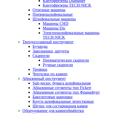
Кантофрезеры Diamaster
Кантофрезеры TECH-NICK
Отрезные машины
Пневмошлифовальные
Шлифовальные машины
Машины CHD
Машины Dis
Электрошлифовальные машины
TECH-NICK
Твердосплавный инструмент
Бучарды
Закольники, шпунты
Скарпели
Пневматические скарпели
Ручные скарпели
Троянки
Чертилки по камню
Абразивный инструмент
Sait-диски, бумага шлифовальная
Абразивные сегменты тип Fickert
Абразивные сегменты тип Франкфурт
Бакелитовые шарошки
Круги шлифовальные лепестковые
Щетки для состаривания камня
Оборудование для камнеобработки