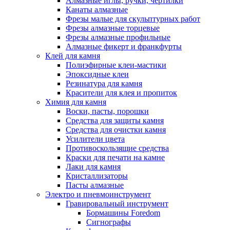
Алмазные иглы, ручки, чертилки
Канаты алмазные
Фрезы малые для скульптурных работ
Фрезы алмазные торцевые
Фрезы алмазные профильные
Алмазные фикерт и франкфурты
Клей для камня
Полиэфирные клеи-мастики
Эпоксидные клеи
Резинатура для камня
Красители для клея и пропиток
Химия для камня
Воски, пасты, порошки
Средства для защиты камня
Средства для очистки камня
Усилители цвета
Противоскользящие средства
Краски для печати на камне
Лаки для камня
Кристаллизаторы
Пасты алмазные
Электро и пневмоинструмент
Гравировальный инструмент
Бормашины Foredom
Сигнографы