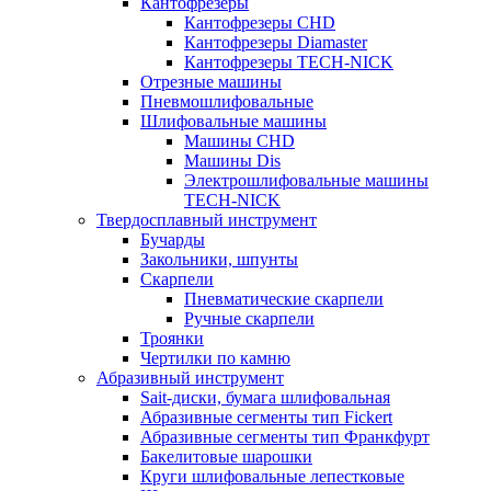
Кантофрезеры
Кантофрезеры CHD
Кантофрезеры Diamaster
Кантофрезеры TECH-NICK
Отрезные машины
Пневмошлифовальные
Шлифовальные машины
Машины CHD
Машины Dis
Электрошлифовальные машины
TECH-NICK
Твердосплавный инструмент
Бучарды
Закольники, шпунты
Скарпели
Пневматические скарпели
Ручные скарпели
Троянки
Чертилки по камню
Абразивный инструмент
Sait-диски, бумага шлифовальная
Абразивные сегменты тип Fickert
Абразивные сегменты тип Франкфурт
Бакелитовые шарошки
Круги шлифовальные лепестковые