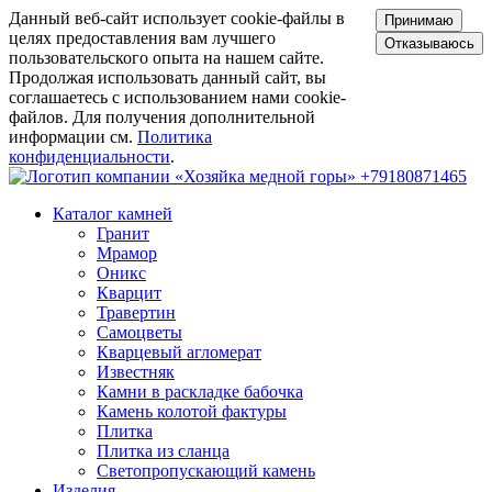
Данный веб-сайт использует cookie-файлы в
Принимаю
целях предоставления вам лучшего
Отказываюсь
пользовательского опыта на нашем сайте.
Продолжая использовать данный сайт, вы
соглашаетесь с использованием нами cookie-
файлов. Для получения дополнительной
информации см.
Политика
конфиденциальности
.
+79180871465
Каталог камней
Гранит
Мрамор
Оникс
Кварцит
Травертин
Самоцветы
Кварцевый агломерат
Известняк
Камни в раскладке бабочка
Камень колотой фактуры
Плитка
Плитка из сланца
Светопропускающий камень
Изделия