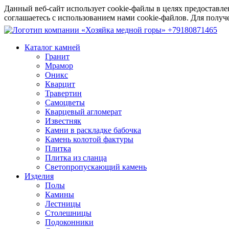
Данный веб-сайт использует cookie-файлы в целях предоставле
соглашаетесь с использованием нами cookie-файлов. Для пол
+79180871465
Каталог камней
Гранит
Мрамор
Оникс
Кварцит
Травертин
Самоцветы
Кварцевый агломерат
Известняк
Камни в раскладке бабочка
Камень колотой фактуры
Плитка
Плитка из сланца
Светопропускающий камень
Изделия
Полы
Камины
Лестницы
Столешницы
Подоконники