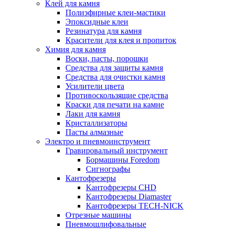
Клей для камня
Полиэфирные клеи-мастики
Эпоксидные клеи
Резинатура для камня
Красители для клея и пропиток
Химия для камня
Воски, пасты, порошки
Средства для защиты камня
Средства для очистки камня
Усилители цвета
Противоскользящие средства
Краски для печати на камне
Лаки для камня
Кристаллизаторы
Пасты алмазные
Электро и пневмоинструмент
Гравировальный инструмент
Бормашины Foredom
Сигнографы
Кантофрезеры
Кантофрезеры CHD
Кантофрезеры Diamaster
Кантофрезеры TECH-NICK
Отрезные машины
Пневмошлифовальные