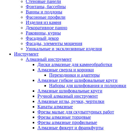
Стеновые панели
Фонтаны, бассейны
Ванны и поддоны
Фасонные профили
Изделия из камня
Декоративное панно
Раковины, курны
Фасадный декор
Фасады, элементы мощения
Уникальные и эксклюзивные изделия
Инструмент
Алмазный инструмент
Диски алмазные для камнеобработки
Алмазные сверла и коронки
Переходники и адаптеры
Алмазные гибкие шлифовальные круги
Наборы для шлифования и полировки
Алмазные шлифовальные круги
Ручной алмазный инструмент
Алмазные иглы, ручки, чертилки
Канаты алмазные
Фрезы малые для скульптурных работ
Фрезы алмазные торцевые
Фрезы алмазные профильные
Алмазные фикерт и франкфурты