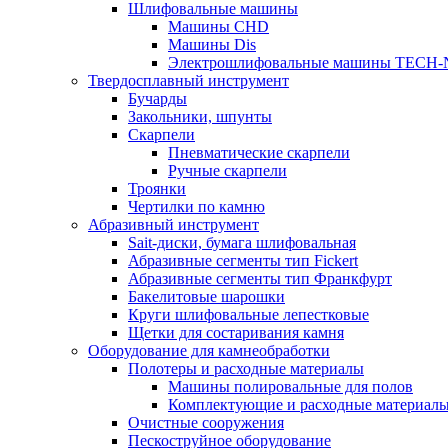
Шлифовальные машины
Машины CHD
Машины Dis
Электрошлифовальные машины TECH-
Твердосплавный инструмент
Бучарды
Закольники, шпунты
Скарпели
Пневматические скарпели
Ручные скарпели
Троянки
Чертилки по камню
Абразивный инструмент
Sait-диски, бумага шлифовальная
Абразивные сегменты тип Fickert
Абразивные сегменты тип Франкфурт
Бакелитовые шарошки
Круги шлифовальные лепестковые
Щетки для состаривания камня
Оборудование для камнеобработки
Полотеры и расходные материалы
Машины полировальные для полов
Комплектующие и расходные материал
Очистные сооружения
Пескоструйное оборудование