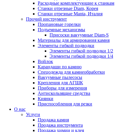
Расходные комплектующие к станкам
Станки отрезные Diam, Корея
Станки отрезные Manta, Италия
Прочий инструмент
Пропановые горелки
Подъeмные механизмы
Присоски вакуумные Diam-S
Материалы для армирования камня
Элементы гибкой подводки
Элементы гибкой подводки 1/2
Элементы гибкой подводки 1/4
Войлок
Карандаши по камню
Спецодежда для камнеобработки
Вакуумные пылесосы
Крепления для АГШК
Приборы для измерения
Антискользящие средства
Киянки
Приспособления для резки
О нас
Услуги
Продажа камня
Продажа инструмента
Продажа химии и клея