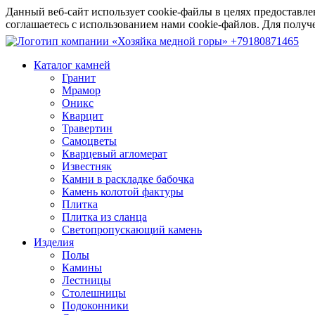
Данный веб-сайт использует cookie-файлы в целях предоставле
соглашаетесь с использованием нами cookie-файлов. Для пол
+79180871465
Каталог камней
Гранит
Мрамор
Оникс
Кварцит
Травертин
Самоцветы
Кварцевый агломерат
Известняк
Камни в раскладке бабочка
Камень колотой фактуры
Плитка
Плитка из сланца
Светопропускающий камень
Изделия
Полы
Камины
Лестницы
Столешницы
Подоконники