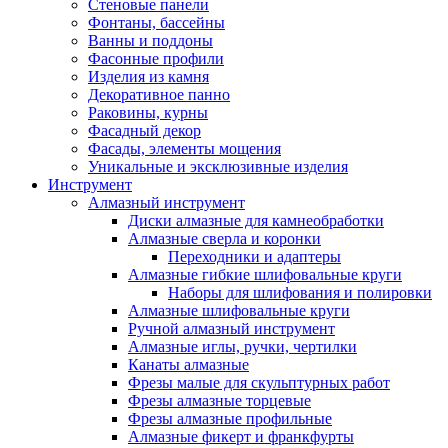
Стеновые панели
Фонтаны, бассейны
Ванны и поддоны
Фасонные профили
Изделия из камня
Декоративное панно
Раковины, курны
Фасадный декор
Фасады, элементы мощения
Уникальные и эксклюзивные изделия
Инструмент
Алмазный инструмент
Диски алмазные для камнеобработки
Алмазные сверла и коронки
Переходники и адаптеры
Алмазные гибкие шлифовальные круги
Наборы для шлифования и полировки
Алмазные шлифовальные круги
Ручной алмазный инструмент
Алмазные иглы, ручки, чертилки
Канаты алмазные
Фрезы малые для скульптурных работ
Фрезы алмазные торцевые
Фрезы алмазные профильные
Алмазные фикерт и франкфурты