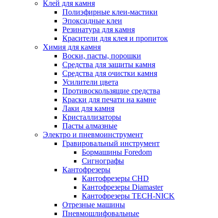
Клей для камня
Полиэфирные клеи-мастики
Эпоксидные клеи
Резинатура для камня
Красители для клея и пропиток
Химия для камня
Воски, пасты, порошки
Средства для защиты камня
Средства для очистки камня
Усилители цвета
Противоскользящие средства
Краски для печати на камне
Лаки для камня
Кристаллизаторы
Пасты алмазные
Электро и пневмоинструмент
Гравировальный инструмент
Бормашины Foredom
Сигнографы
Кантофрезеры
Кантофрезеры CHD
Кантофрезеры Diamaster
Кантофрезеры TECH-NICK
Отрезные машины
Пневмошлифовальные