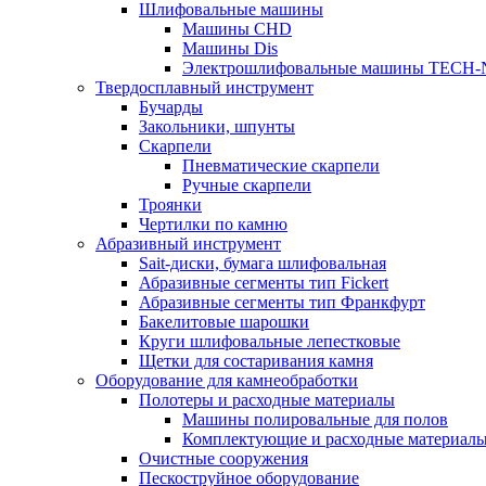
Шлифовальные машины
Машины CHD
Машины Dis
Электрошлифовальные машины TECH-
Твердосплавный инструмент
Бучарды
Закольники, шпунты
Скарпели
Пневматические скарпели
Ручные скарпели
Троянки
Чертилки по камню
Абразивный инструмент
Sait-диски, бумага шлифовальная
Абразивные сегменты тип Fickert
Абразивные сегменты тип Франкфурт
Бакелитовые шарошки
Круги шлифовальные лепестковые
Щетки для состаривания камня
Оборудование для камнеобработки
Полотеры и расходные материалы
Машины полировальные для полов
Комплектующие и расходные материал
Очистные сооружения
Пескоструйное оборудование