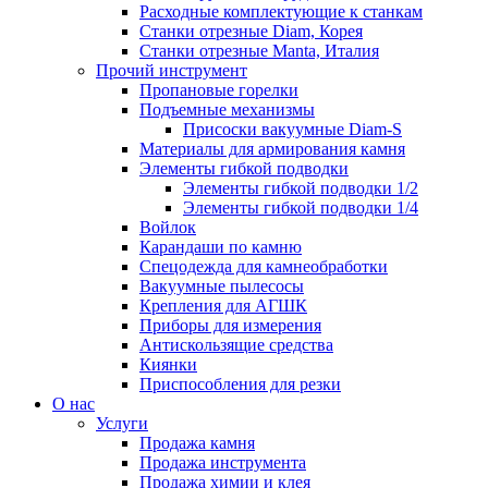
Расходные комплектующие к станкам
Станки отрезные Diam, Корея
Станки отрезные Manta, Италия
Прочий инструмент
Пропановые горелки
Подъeмные механизмы
Присоски вакуумные Diam-S
Материалы для армирования камня
Элементы гибкой подводки
Элементы гибкой подводки 1/2
Элементы гибкой подводки 1/4
Войлок
Карандаши по камню
Спецодежда для камнеобработки
Вакуумные пылесосы
Крепления для АГШК
Приборы для измерения
Антискользящие средства
Киянки
Приспособления для резки
О нас
Услуги
Продажа камня
Продажа инструмента
Продажа химии и клея