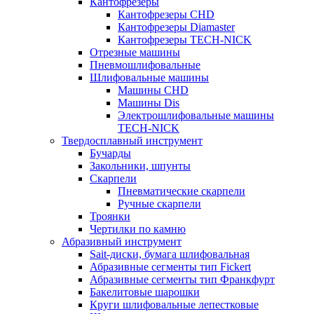
Кантофрезеры
Кантофрезеры CHD
Кантофрезеры Diamaster
Кантофрезеры TECH-NICK
Отрезные машины
Пневмошлифовальные
Шлифовальные машины
Машины CHD
Машины Dis
Электрошлифовальные машины
TECH-NICK
Твердосплавный инструмент
Бучарды
Закольники, шпунты
Скарпели
Пневматические скарпели
Ручные скарпели
Троянки
Чертилки по камню
Абразивный инструмент
Sait-диски, бумага шлифовальная
Абразивные сегменты тип Fickert
Абразивные сегменты тип Франкфурт
Бакелитовые шарошки
Круги шлифовальные лепестковые