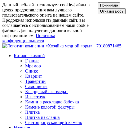
Данный веб-сайт использует cookie-файлы в
Принимаю
целях предоставления вам лучшего
Отказываюсь
пользовательского опыта на нашем сайте.
Продолжая использовать данный сайт, вы
соглашаетесь с использованием нами cookie-
файлов. Для получения дополнительной
информации см.
Политика
конфиденциальности
.
+79180871465
Каталог камней
Гранит
Мрамор
Оникс
Кварцит
Травертин
Самоцветы
Кварцевый агломерат
Известняк
Камни в раскладке бабочка
Камень колотой фактуры
Плитка
Плитка из сланца
Светопропускающий камень
Изделия