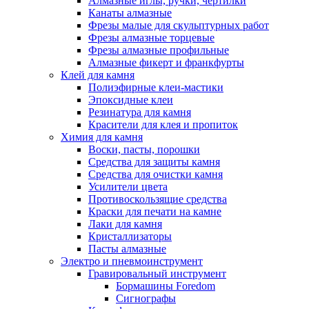
Алмазные иглы, ручки, чертилки
Канаты алмазные
Фрезы малые для скульптурных работ
Фрезы алмазные торцевые
Фрезы алмазные профильные
Алмазные фикерт и франкфурты
Клей для камня
Полиэфирные клеи-мастики
Эпоксидные клеи
Резинатура для камня
Красители для клея и пропиток
Химия для камня
Воски, пасты, порошки
Средства для защиты камня
Средства для очистки камня
Усилители цвета
Противоскользящие средства
Краски для печати на камне
Лаки для камня
Кристаллизаторы
Пасты алмазные
Электро и пневмоинструмент
Гравировальный инструмент
Бормашины Foredom
Сигнографы