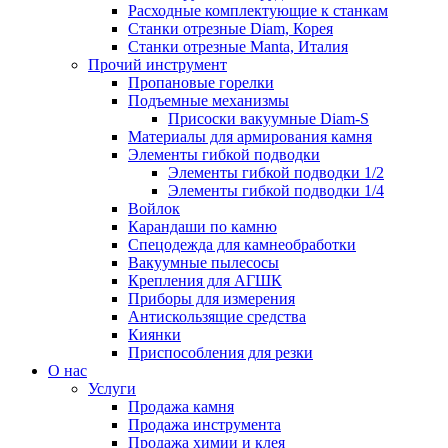
Расходные комплектующие к станкам
Станки отрезные Diam, Корея
Станки отрезные Manta, Италия
Прочий инструмент
Пропановые горелки
Подъeмные механизмы
Присоски вакуумные Diam-S
Материалы для армирования камня
Элементы гибкой подводки
Элементы гибкой подводки 1/2
Элементы гибкой подводки 1/4
Войлок
Карандаши по камню
Спецодежда для камнеобработки
Вакуумные пылесосы
Крепления для АГШК
Приборы для измерения
Антискользящие средства
Киянки
Приспособления для резки
О нас
Услуги
Продажа камня
Продажа инструмента
Продажа химии и клея