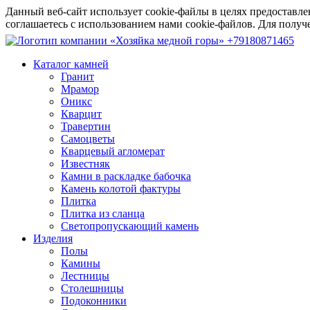
Данный веб-сайт использует cookie-файлы в целях предоставле
соглашаетесь с использованием нами cookie-файлов. Для пол
+79180871465
Каталог камней
Гранит
Мрамор
Оникс
Кварцит
Травертин
Самоцветы
Кварцевый агломерат
Известняк
Камни в раскладке бабочка
Камень колотой фактуры
Плитка
Плитка из сланца
Светопропускающий камень
Изделия
Полы
Камины
Лестницы
Столешницы
Подоконники