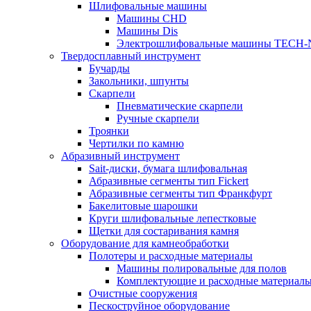
Шлифовальные машины
Машины CHD
Машины Dis
Электрошлифовальные машины TECH-
Твердосплавный инструмент
Бучарды
Закольники, шпунты
Скарпели
Пневматические скарпели
Ручные скарпели
Троянки
Чертилки по камню
Абразивный инструмент
Sait-диски, бумага шлифовальная
Абразивные сегменты тип Fickert
Абразивные сегменты тип Франкфурт
Бакелитовые шарошки
Круги шлифовальные лепестковые
Щетки для состаривания камня
Оборудование для камнеобработки
Полотеры и расходные материалы
Машины полировальные для полов
Комплектующие и расходные материал
Очистные сооружения
Пескоструйное оборудование