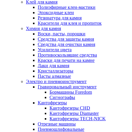
Клей для камня
Полиэфирные клеи-мастики
Эпоксидные клеи
Резинатура для камня
Красители для клея и пропиток
Химия для камня
Воски, пасты, порошки
Средства для защиты камня
Средства для очистки камня
Усилители цвета
Противоскользящие средства
Краски для печати на камне
Лаки для камня
Кристаллизаторы
Пасты алмазные
Электро и пневмоинструмент
Гравировальный инструмент
Бормашины Foredom
Сигнографы
Кантофрезеры
Кантофрезеры CHD
Кантофрезеры Diamaster
Кантофрезеры TECH-NICK
Отрезные машины
Пневмошлифовальные