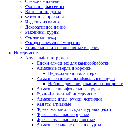
Стеновые панели
Фонтаны, бассейны
Ванны и поддоны
Фасонные профили
Изделия из камня
Декоративное панно
Раковины, курны
Фасадный декор
Фасады, элементы мощения
Уникальные и эксклюзивные изделия
Инструмент
Алмазный инструмент
Диски алмазные для камнеобработки
Алмазные сверла и коронки
Переходники и адаптеры
Алмазные гибкие шлифовальные круги
Наборы для шлифования и полировки
Алмазные шлифовальные круги
Ручной алмазный инструмент
Алмазные иглы, ручки, чертилки
Канаты алмазные
Фрезы малые для скульптурных работ
Фрезы алмазные торцевые
Фрезы алмазные профильные
Алмазные фикерт и франкфурты