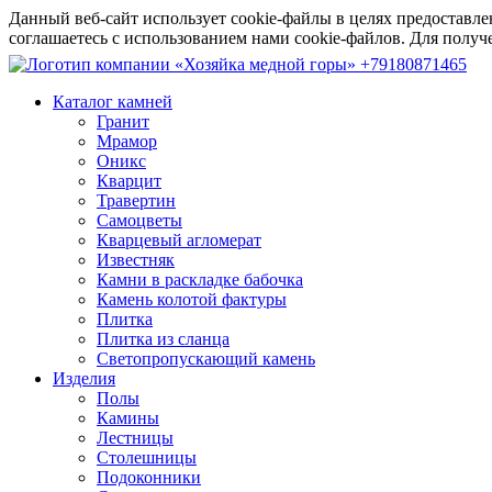
Данный веб-сайт использует cookie-файлы в целях предоставле
соглашаетесь с использованием нами cookie-файлов. Для пол
+79180871465
Каталог камней
Гранит
Мрамор
Оникс
Кварцит
Травертин
Самоцветы
Кварцевый агломерат
Известняк
Камни в раскладке бабочка
Камень колотой фактуры
Плитка
Плитка из сланца
Светопропускающий камень
Изделия
Полы
Камины
Лестницы
Столешницы
Подоконники