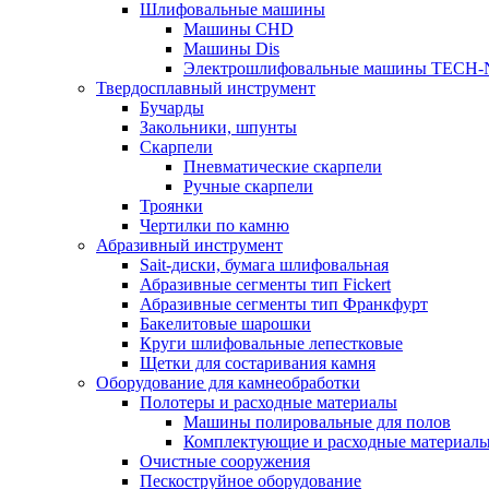
Шлифовальные машины
Машины CHD
Машины Dis
Электрошлифовальные машины TECH-
Твердосплавный инструмент
Бучарды
Закольники, шпунты
Скарпели
Пневматические скарпели
Ручные скарпели
Троянки
Чертилки по камню
Абразивный инструмент
Sait-диски, бумага шлифовальная
Абразивные сегменты тип Fickert
Абразивные сегменты тип Франкфурт
Бакелитовые шарошки
Круги шлифовальные лепестковые
Щетки для состаривания камня
Оборудование для камнеобработки
Полотеры и расходные материалы
Машины полировальные для полов
Комплектующие и расходные материал
Очистные сооружения
Пескоструйное оборудование