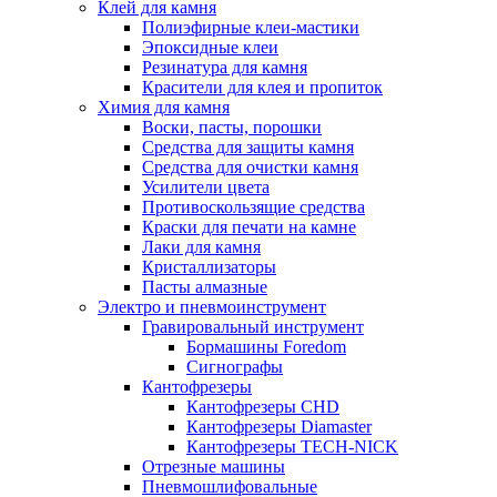
Клей для камня
Полиэфирные клеи-мастики
Эпоксидные клеи
Резинатура для камня
Красители для клея и пропиток
Химия для камня
Воски, пасты, порошки
Средства для защиты камня
Средства для очистки камня
Усилители цвета
Противоскользящие средства
Краски для печати на камне
Лаки для камня
Кристаллизаторы
Пасты алмазные
Электро и пневмоинструмент
Гравировальный инструмент
Бормашины Foredom
Сигнографы
Кантофрезеры
Кантофрезеры CHD
Кантофрезеры Diamaster
Кантофрезеры TECH-NICK
Отрезные машины
Пневмошлифовальные