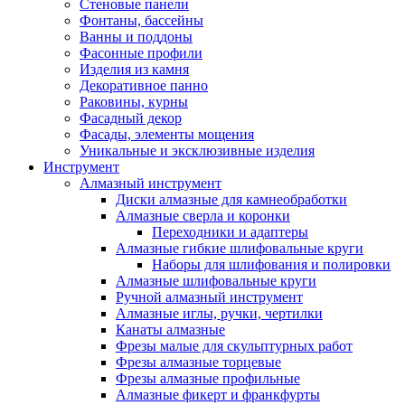
Стеновые панели
Фонтаны, бассейны
Ванны и поддоны
Фасонные профили
Изделия из камня
Декоративное панно
Раковины, курны
Фасадный декор
Фасады, элементы мощения
Уникальные и эксклюзивные изделия
Инструмент
Алмазный инструмент
Диски алмазные для камнеобработки
Алмазные сверла и коронки
Переходники и адаптеры
Алмазные гибкие шлифовальные круги
Наборы для шлифования и полировки
Алмазные шлифовальные круги
Ручной алмазный инструмент
Алмазные иглы, ручки, чертилки
Канаты алмазные
Фрезы малые для скульптурных работ
Фрезы алмазные торцевые
Фрезы алмазные профильные
Алмазные фикерт и франкфурты