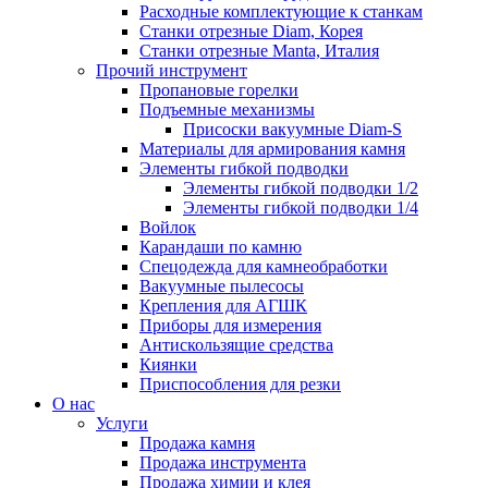
Расходные комплектующие к станкам
Станки отрезные Diam, Корея
Станки отрезные Manta, Италия
Прочий инструмент
Пропановые горелки
Подъeмные механизмы
Присоски вакуумные Diam-S
Материалы для армирования камня
Элементы гибкой подводки
Элементы гибкой подводки 1/2
Элементы гибкой подводки 1/4
Войлок
Карандаши по камню
Спецодежда для камнеобработки
Вакуумные пылесосы
Крепления для АГШК
Приборы для измерения
Антискользящие средства
Киянки
Приспособления для резки
О нас
Услуги
Продажа камня
Продажа инструмента
Продажа химии и клея