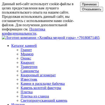
Данный веб-сайт использует cookie-файлы в
Принимаю
целях предоставления вам лучшего
Отказываюсь
пользовательского опыта на нашем сайте.
Продолжая использовать данный сайт, вы
соглашаетесь с использованием нами cookie-
файлов. Для получения дополнительной
информации см.
Политика
конфиденциальности
.
+79180871465
Каталог камней
Гранит
Мрамор
Оникс
Кварцит
Травертин
Самоцветы
Кварцевый агломерат
Известняк
Камни в раскладке бабочка
Камень колотой фактуры
Плитка
Плитка из сланца
Светопропускающий камень
Изделия