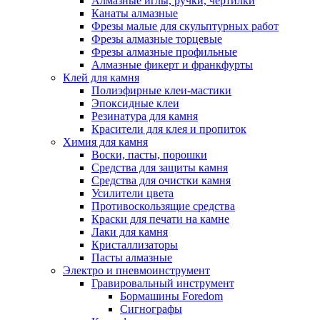
Алмазные иглы, ручки, чертилки
Канаты алмазные
Фрезы малые для скульптурных работ
Фрезы алмазные торцевые
Фрезы алмазные профильные
Алмазные фикерт и франкфурты
Клей для камня
Полиэфирные клеи-мастики
Эпоксидные клеи
Резинатура для камня
Красители для клея и пропиток
Химия для камня
Воски, пасты, порошки
Средства для защиты камня
Средства для очистки камня
Усилители цвета
Противоскользящие средства
Краски для печати на камне
Лаки для камня
Кристаллизаторы
Пасты алмазные
Электро и пневмоинструмент
Гравировальный инструмент
Бормашины Foredom
Сигнографы