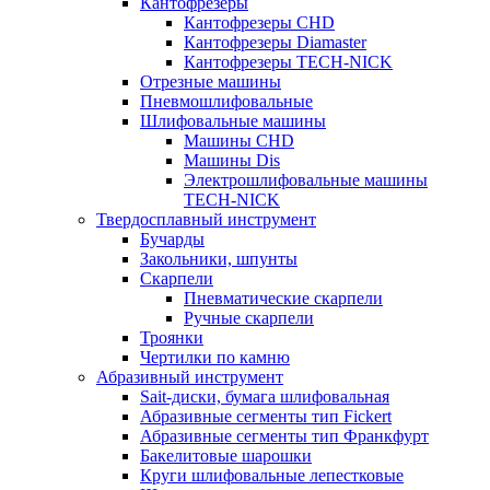
Кантофрезеры
Кантофрезеры CHD
Кантофрезеры Diamaster
Кантофрезеры TECH-NICK
Отрезные машины
Пневмошлифовальные
Шлифовальные машины
Машины CHD
Машины Dis
Электрошлифовальные машины
TECH-NICK
Твердосплавный инструмент
Бучарды
Закольники, шпунты
Скарпели
Пневматические скарпели
Ручные скарпели
Троянки
Чертилки по камню
Абразивный инструмент
Sait-диски, бумага шлифовальная
Абразивные сегменты тип Fickert
Абразивные сегменты тип Франкфурт
Бакелитовые шарошки
Круги шлифовальные лепестковые