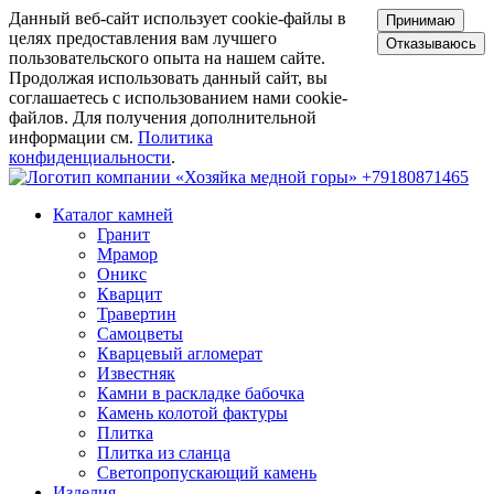
Данный веб-сайт использует cookie-файлы в
Принимаю
целях предоставления вам лучшего
Отказываюсь
пользовательского опыта на нашем сайте.
Продолжая использовать данный сайт, вы
соглашаетесь с использованием нами cookie-
файлов. Для получения дополнительной
информации см.
Политика
конфиденциальности
.
+79180871465
Каталог камней
Гранит
Мрамор
Оникс
Кварцит
Травертин
Самоцветы
Кварцевый агломерат
Известняк
Камни в раскладке бабочка
Камень колотой фактуры
Плитка
Плитка из сланца
Светопропускающий камень
Изделия