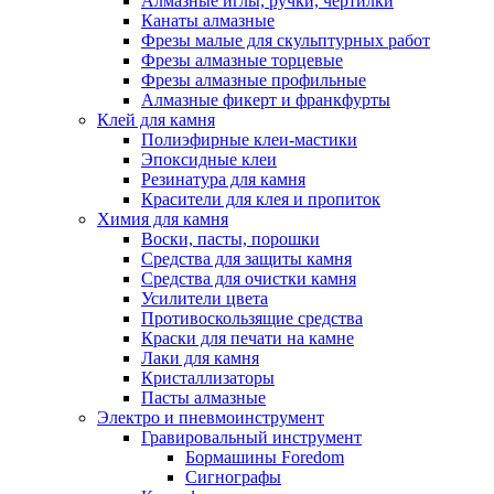
Алмазные иглы, ручки, чертилки
Канаты алмазные
Фрезы малые для скульптурных работ
Фрезы алмазные торцевые
Фрезы алмазные профильные
Алмазные фикерт и франкфурты
Клей для камня
Полиэфирные клеи-мастики
Эпоксидные клеи
Резинатура для камня
Красители для клея и пропиток
Химия для камня
Воски, пасты, порошки
Средства для защиты камня
Средства для очистки камня
Усилители цвета
Противоскользящие средства
Краски для печати на камне
Лаки для камня
Кристаллизаторы
Пасты алмазные
Электро и пневмоинструмент
Гравировальный инструмент
Бормашины Foredom
Сигнографы