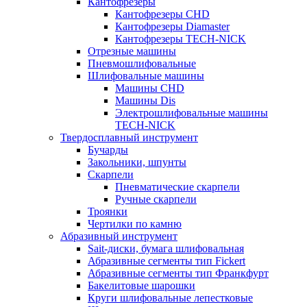
Кантофрезеры
Кантофрезеры CHD
Кантофрезеры Diamaster
Кантофрезеры TECH-NICK
Отрезные машины
Пневмошлифовальные
Шлифовальные машины
Машины CHD
Машины Dis
Электрошлифовальные машины
TECH-NICK
Твердосплавный инструмент
Бучарды
Закольники, шпунты
Скарпели
Пневматические скарпели
Ручные скарпели
Троянки
Чертилки по камню
Абразивный инструмент
Sait-диски, бумага шлифовальная
Абразивные сегменты тип Fickert
Абразивные сегменты тип Франкфурт
Бакелитовые шарошки
Круги шлифовальные лепестковые