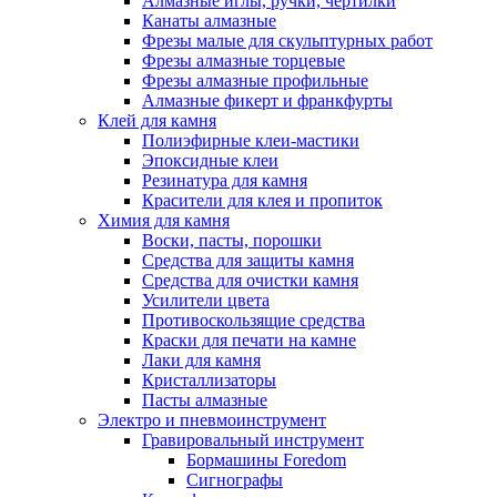
Алмазные иглы, ручки, чертилки
Канаты алмазные
Фрезы малые для скульптурных работ
Фрезы алмазные торцевые
Фрезы алмазные профильные
Алмазные фикерт и франкфурты
Клей для камня
Полиэфирные клеи-мастики
Эпоксидные клеи
Резинатура для камня
Красители для клея и пропиток
Химия для камня
Воски, пасты, порошки
Средства для защиты камня
Средства для очистки камня
Усилители цвета
Противоскользящие средства
Краски для печати на камне
Лаки для камня
Кристаллизаторы
Пасты алмазные
Электро и пневмоинструмент
Гравировальный инструмент
Бормашины Foredom
Сигнографы