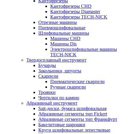
Кантофрезеры
Кантофрезеры CHD
Кантофрезеры Diamaster
Кантофрезеры TECH-NICK
Отрезные машины
Пневмошлифовальные
Шлифовальные машины
Машины CHD
Машины Dis
Электрошлифовальные машины
TECH-NICK
Твердосплавный инструмент
Бучарды
Закольники, шпунты
Скарпели
Пневматические скарпели
Ручные скарпели
Троянки
Чертилки по камню
Абразивный инструмент
Sait-диски, бумага шлифовальная
Абразивные сегменты тип Fickert
Абразивные сегменты тип Франкфурт
Бакелитовые шарошки
Круги шлифовальные лепестковые