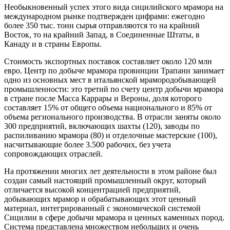
Необыкновенный успех этого вида сицилийского мрамора на
международном рынке подтвержден цифрами: ежегодно
более 350 тыс. тонн сырья отправляются то на крайний
Восток, то на крайний Запад, в Соединенные Штаты, в
Канаду и в страны Европы.
Стоимость экспортных поставок составляет около 120 млн
евро. Центр по добыче мрамора провинции Трапани занимает
одно из основных мест в итальянской мрамородобывающей
промышленности: это третий по счету центр добычи мрамора
в стране после Масса Каррары и Вероны, доля которого
составляет 15% от общего объема национального и 85% от
объема регионального производства. В отрасли заняты около
300 предприятий, включающих шахты (120), заводы по
распиливанию мрамора (80) и отделочные мастерские (100),
насчитывающие более 3.500 рабочих, без учета
сопровождающих отраслей.
На протяжении многих лет деятельности в этом районе был
создан самый настоящий промышленный округ, который
отличается высокой концентрацией предприятий,
добывающих мрамор и обрабатывающих этот ценный
материал, интегрированный с экономической системой
Сицилии в сфере добычи мрамора и ценных каменных пород.
Система представлена множеством небольших и очень