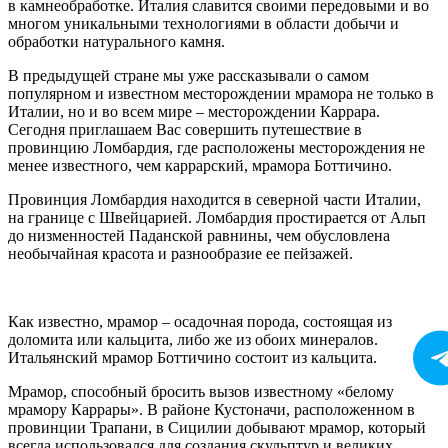
в камнеобработке. Италия славится своими передовыми и во
многом уникальными технологиями в области добычи и
обработки натурального камня.
В предыдущей стране мы уже рассказывали о самом
популярном и известном месторождении мрамора не только в
Италии, но и во всем мире – месторождении Каррара.
Сегодня приглашаем Вас совершить путешествие в
провинцию Ломбардия, где расположены месторождения не
менее известного, чем каррарский, мрамора Боттичино.
Провинция Ломбардия находится в северной части Италии,
на границе с Швейцарией. Ломбардия простирается от Альп
до низменностей Паданской равнины, чем обусловлена
необычайная красота и разнообразие ее пейзажей.
Как известно, мрамор – осадочная порода, состоящая из
доломита или кальцита, либо же из обоих минералов.
Итальянский мрамор Боттичино состоит из кальцита.
Мрамор, способный бросить вызов известному «белому
мрамору Каррары». В районе Кустоначи, расположенном в
провинции Трапани, в Сицилии добывают мрамор, который
всегда использовался для создания скульптур и великих