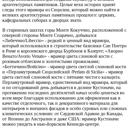
архитектурных памятников. Целые вехи истории хранят
следы этого мрамора из Сицилии, который можно найти в
великих архитектурных памятниках прошлого: церквях,
кафедральных соборах и дворцах знати.
В старинных шахтах горы Монте Кокуччио, расположенной с
северной стороны Монте Спарачио, добывался
«Либеччио/Libeccio» - редкий и ценный вид мрамора,
который использовался в строительстве базилики Сан Пиетро
в Риме и королевского дворца Бурбонов в Казерте; «Аворио
Венато/Avorio Venato» - мрамор цвета слоновой кости с
розовым отблеском и золотистыми прожилками;
«Боттичино/Botticino» - мрамор цвета светлой слоновой кости
и «Перламутровый Сицилийский /Perlato di Sicilia» - мрамор
цвета светлой слоновой кости с пятнами чистого кальцита.
Перламутровый мрамор, единственный вид мрамора, который
и по сегодняшний день добывается в долине Кустоначи, на
протяжении последних десятилетий начал особо цениться во
всем мире благодаря использованию для оформления как в
качестве отделочного, так и декоративного материала для
интерьеров и внешних фасадов в особо суровых или сложных
климатических условиях: от Саудовской Аравии до Канады,
от Японии до Австралии и даже США: мрамор Кустоначи
можно увидеть в нью-йоркском Кеннеди-центре.