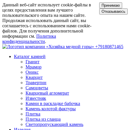
Данный веб-сайт использует cookie-файлы в
Принимаю
целях предоставления вам лучшего
Отказываюсь
пользовательского опыта на нашем сайте.
Продолжая использовать данный сайт, вы
соглашаетесь с использованием нами cookie-
файлов. Для получения дополнительной
информации см.
Политика
конфиденциальности
.
+79180871465
Каталог камней
Гранит
Мрамор
Оникс
Кварцит
Травертин
Самоцветы
Кварцевый агломерат
Известняк
Камни в раскладке бабочка
Камень колотой фактуры
Плитка
Плитка из сланца
Светопропускающий камень
Изделия