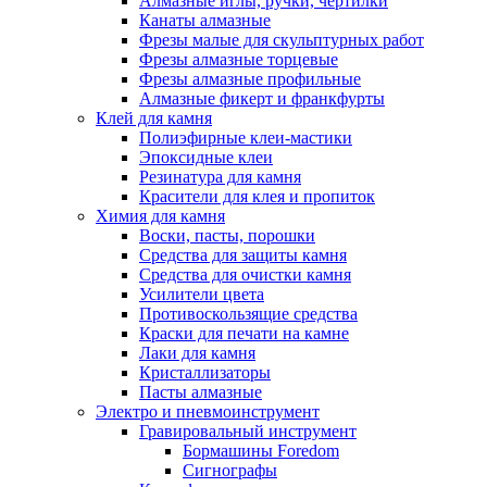
Алмазные иглы, ручки, чертилки
Канаты алмазные
Фрезы малые для скульптурных работ
Фрезы алмазные торцевые
Фрезы алмазные профильные
Алмазные фикерт и франкфурты
Клей для камня
Полиэфирные клеи-мастики
Эпоксидные клеи
Резинатура для камня
Красители для клея и пропиток
Химия для камня
Воски, пасты, порошки
Средства для защиты камня
Средства для очистки камня
Усилители цвета
Противоскользящие средства
Краски для печати на камне
Лаки для камня
Кристаллизаторы
Пасты алмазные
Электро и пневмоинструмент
Гравировальный инструмент
Бормашины Foredom
Сигнографы