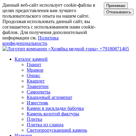
Данный веб-сайт использует cookie-файлы в
Принимаю
целях предоставления вам лучшего
Отказываюсь
пользовательского опыта на нашем сайте.
Продолжая использовать данный сайт, вы
соглашаетесь с использованием нами cookie-
файлов. Для получения дополнительной
информации см.
Политика
конфиденциальности
.
+79180871465
Каталог камней
Гранит
Мрамор
Оникс
Кварцит
Травертин
Самоцветы
Кварцевый агломерат
Известняк
Камни в раскладке бабочка
Камень колотой фактуры
Плитка
Плитка из сланца
Светопропускающий камень
Изделия