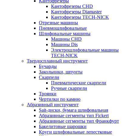
Кантофрезеры
Кантофрезеры CHD
Кантофрезеры Diamaster
Кантофрезеры TECH-NICK
Отрезные машины
Пневмошлифовальные
Шлифовальные машины
Машины CHD
Машины Dis
Электрошлифовальные машины
TECH-NICK
Твердосплавный инструмент
Бучарды
Закольники, шпунты
Скарпели
Пневматические скарпели
Ручные скарпели
Троянки
Чертилки по камню
Абразивный инструмент
Sait-диски, бумага шлифовальная
Абразивные сегменты тип Fickert
Абразивные сегменты тип Франкфурт
Бакелитовые шарошки
Круги шлифовальные лепестковые