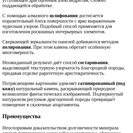
уступающей драгоценным александритам, сложно
поддающейся обработке.
С помощью алмазного
шлифования
достигается
поразительный блеск поверхности с ярко выраженным
чудесным узором. Подобный способ применяется для
изготовления роскошных интерьерных элементов.
Сверкающей зеркальности панелей добиваются методом
полирования
. При этом камень обретает особенную
многомерность.
Неожиданный результат даёт способ
состаривания
,
выделяющий текстурную узорчатость благородной породы,
придавая отделке раритетную аристократичность.
Потрясающими картинами удивляет
сатинированный (под
кожу)
натуральный камень, раскрывающий природное
великолепие фантастических изображений. Подчеркнутый
натурализм рисунков драгоценной породы превращает
помещение в сказочные апартаменты.
Преимущества
Неоспоримым доказательством долговечности минерала