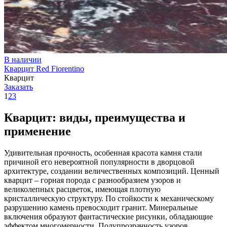
В наличии
Кварцит Red Fiorentino
Кварцит
Заказать
1
2
3
Кварцит: виды, преимущества и
применение
Удивительная прочность, особенная красота камня стали
причиной его невероятной популярности в дворцовой
архитектуре, создании величественных композиций. Ценный
кварцит – горная порода с разнообразием узоров и
великолепных расцветок, имеющая плотную
кристаллическую структуру. По стойкости к механическому
разрушению камень превосходит гранит. Минеральные
включения образуют фантастические рисунки, обладающие
эффектом многомерности. Полупрозрачность узоров