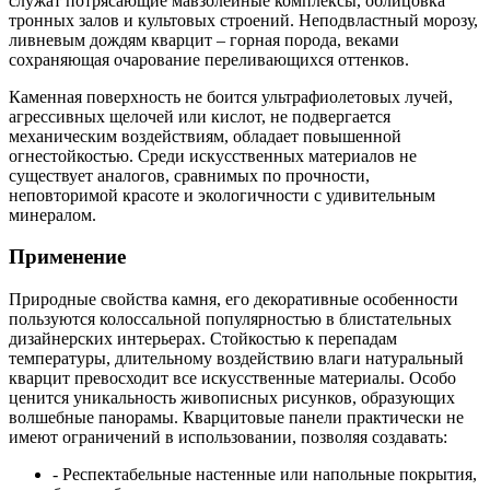
служат потрясающие мавзолейные комплексы, облицовка
тронных залов и культовых строений. Неподвластный морозу,
ливневым дождям кварцит – горная порода, веками
сохраняющая очарование переливающихся оттенков.
Каменная поверхность не боится ультрафиолетовых лучей,
агрессивных щелочей или кислот, не подвергается
механическим воздействиям, обладает повышенной
огнестойкостью. Среди искусственных материалов не
существует аналогов, сравнимых по прочности,
неповторимой красоте и экологичности с удивительным
минералом.
Применение
Природные свойства камня, его декоративные особенности
пользуются колоссальной популярностью в блистательных
дизайнерских интерьерах. Стойкостью к перепадам
температуры, длительному воздействию влаги натуральный
кварцит превосходит все искусственные материалы. Особо
ценится уникальность живописных рисунков, образующих
волшебные панорамы. Кварцитовые панели практически не
имеют ограничений в использовании, позволяя создавать:
- Респектабельные настенные или напольные покрытия,