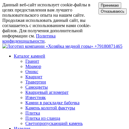
Данный веб-сайт использует cookie-файлы в
Принимаю
целях предоставления вам лучшего
Отказываюсь
пользовательского опыта на нашем сайте.
Продолжая использовать данный сайт, вы
соглашаетесь с использованием нами cookie-
файлов. Для получения дополнительной
информации см.
Политика
конфиденциальности
.
+79180871465
Каталог камней
Гранит
Мрамор
Оникс
Кварцит
Травертин
Самоцветы
Кварцевый агломерат
Известняк
Камни в раскладке бабочка
Камень колотой фактуры
Плитка
Плитка из сланца
Светопропускающий камень
Изделия