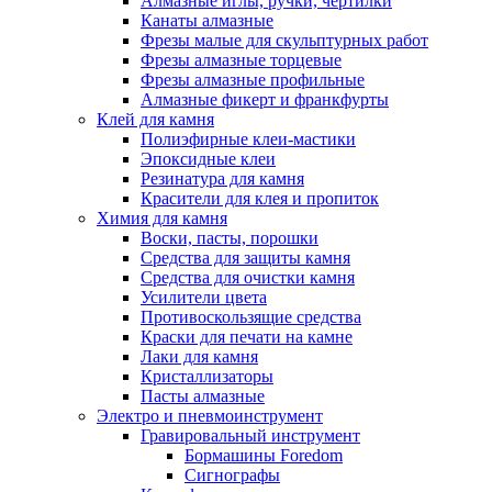
Алмазные иглы, ручки, чертилки
Канаты алмазные
Фрезы малые для скульптурных работ
Фрезы алмазные торцевые
Фрезы алмазные профильные
Алмазные фикерт и франкфурты
Клей для камня
Полиэфирные клеи-мастики
Эпоксидные клеи
Резинатура для камня
Красители для клея и пропиток
Химия для камня
Воски, пасты, порошки
Средства для защиты камня
Средства для очистки камня
Усилители цвета
Противоскользящие средства
Краски для печати на камне
Лаки для камня
Кристаллизаторы
Пасты алмазные
Электро и пневмоинструмент
Гравировальный инструмент
Бормашины Foredom
Сигнографы