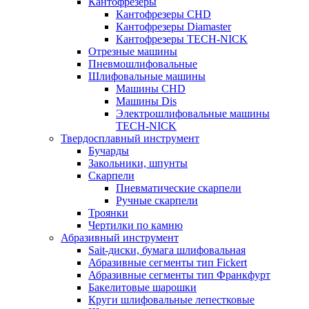
Кантофрезеры
Кантофрезеры CHD
Кантофрезеры Diamaster
Кантофрезеры TECH-NICK
Отрезные машины
Пневмошлифовальные
Шлифовальные машины
Машины CHD
Машины Dis
Электрошлифовальные машины
TECH-NICK
Твердосплавный инструмент
Бучарды
Закольники, шпунты
Скарпели
Пневматические скарпели
Ручные скарпели
Троянки
Чертилки по камню
Абразивный инструмент
Sait-диски, бумага шлифовальная
Абразивные сегменты тип Fickert
Абразивные сегменты тип Франкфурт
Бакелитовые шарошки
Круги шлифовальные лепестковые